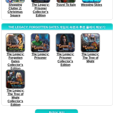
Shopping
The Legacy:
Travel To Italy
Weeping Skies
Clutter 2:
Prisoner
Christmas
Collector's
Square
Edition
THE LEGACY: FORGOTTEN GATES 게임의 속편과 후편 플레이 해보기:
The Legacy:
The Legacy:
The Legacy:
The Legacy:
Forgotten
Prisoner
Prisoner
The Tree of
Gates
Collector's
Might
Collector's
Edition
Edition
The Legacy:
The Tree of
Might
Collector's
Edition
한국어 게임