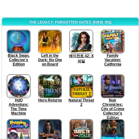
THE LEGACY: FORGOTTEN GATES 관련된 게임
Black Swan.
Left in the
Family
에이전트 42: X
Collector's
Dark: No One
Vacation:
파일
Edition
on Board
California
HdO
Hero Returns
Natural Threat
Noir
Adventure:
2
Chronicles:
The Time
City of Crime
Machine
Collector's
Edition