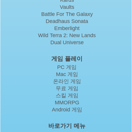
Kards
Vaults
Battle For The Galaxy
Deadhaus Sonata
Emberlight
Wild Terra 2: New Lands
Dual Universe
게임 플레이
PC 게임
Mac 게임
온라인 게임
무료 게임
스킬 게임
MMORPG
Android 게임
바로가기 메뉴