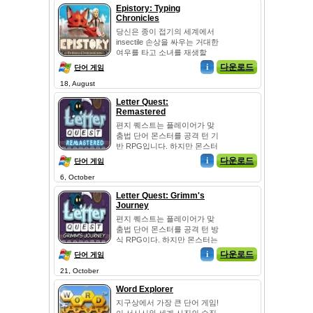
Epistory: Typing
Chronicles
당신은 종이 접기의 세계에서
insectile 손상을 싸우는 거대한
여우를 타고 소녀를 재생할
경...
i
다운로드
단어 게임
18, August
Letter Quest:
Remastered
편지 퀘스트는 플레이어가 맞
춤법 단어 몬스터를 공격 턴 기
반 RPG입니다. 하지만 몬스터
는 독, 전염병, 돌, 및 회...
i
다운로드
단어 게임
6, October
Letter Quest: Grimm's
Journey
편지 퀘스트는 플레이어가 맞
춤법 단어 몬스터를 공격 턴 방
식 RPG이다. 하지만 몬스터는
독,...
i
다운로드
단어 게임
21, October
Word Explorer
지구상에서 가장 큰 단어 게임!