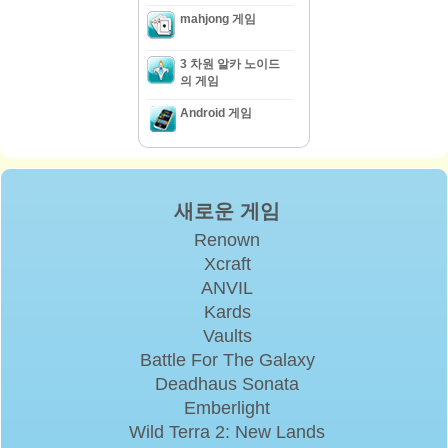
mahjong 게임
3 차원 알카 노이드
의 게임
Android 게임
새로운 게임
Renown
Xcraft
ANVIL
Kards
Vaults
Battle For The Galaxy
Deadhaus Sonata
Emberlight
Wild Terra 2: New Lands