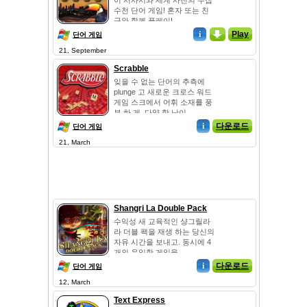
이 서사시와 세계 사진의 수집
수천 단어 게임! 혼자 또는 친
구와 함께 플레이!
i
_
Play
단어 게임
21, September
Scrabble
잊을 수 없는 단어의 추측에
plunge 고 새로운 크로스 워드
게임 스크에서 어휘 소재를 풍
부 하 게. 다양 한 난이...
i
다운로드
단어 게임
21, March
Shangri La Double Pack
수익성 새 교육적인 샹그릴라
라 더블 팩을 재생 하는 당신의
자유 시간을 보내고. 동시에 4
개의 유익한 게임을 ...
i
다운로드
단어 게임
12, March
Text Express