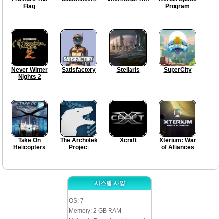
Flag
Program
Never Winter
Satisfactory
Stellaris
SuperCity
Nights 2
Take On
The Archotek
Xcraft
Xterium: War
Helicopters
Project
of Alliances
시스템 사양
OS: 7
Memory: 2 GB RAM