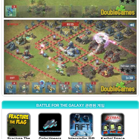
BATTLE FOR THE GALAXY 관련된 게임
Fracture The
Galactineers
Interstellar Rift
Kerbal Space