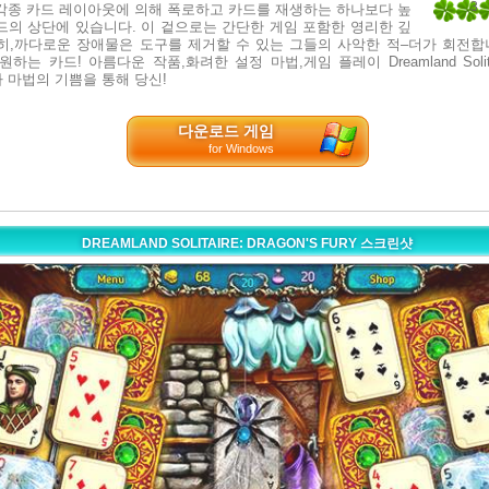
3
각종 카드 레이아웃에 의해 폭로하고 카드를 재생하는 하나보다 높
드의 상단에 있습니다. 이 겉으로는 간단한 게임 포함한 영리한 깊
2
히,까다로운 장애물은 도구를 제거할 수 있는 그들의 사악한 적–더가 회전합
하는 카드! 아름다운 작품,화려한 설정 마법,게임 플레이 Dreamland Solitaire
다 마법의 기쁨을 통해 당신!
다운로드 게임
for Windows
DREAMLAND SOLITAIRE: DRAGON'S FURY 스크린샷