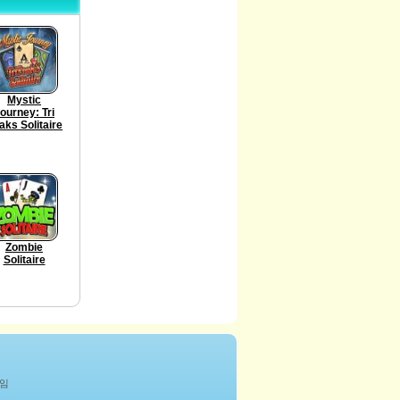
Mystic
ourney: Tri
aks Solitaire
Zombie
Solitaire
게임