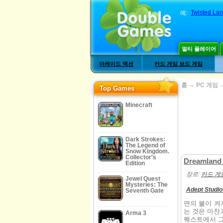
Twisted Lan
예:
멀티 플레이어
아케이드 액션
카드 게임 보드 게임
→
홈
PC 게임
Top Games
Minecraft
Dark Strokes:
The Legend of
Snow Kingdom.
Collector's
Dreamland 
Edition
장르:
카드 게
Jewel Quest
Mysteries: The
Adept Studi
Seventh Gate
면의 불이 켜
는 것은 마찬
Arma 3
퀘스트에서 그