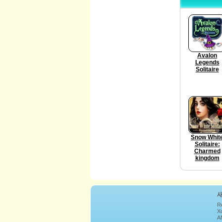
Avalon
Legends
Solitaire
Snow Whit
Solitaire:
Charmed
kingdom
R
Xc
A