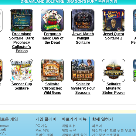
DREAMLAND SOLITAIRE: DRAGON'S FURY 관련된 게임
Dreamland
Forgotten
Jewel Match
Jewel Quest
Solitaire: Dark
Tales: Day of
Twilight
Solitaire 2
J
Prophecy
the Dead
Solitaire
Pe
Collector's
Edition
e
Soccer Cup
Solitaire
Solitaire
Solitaire
Solitaire
Chronicles:
Mystery: Four
Mystery:
Wild Guns
Seasons
Stolen Power
새로운 게임
게임 플레이
바로가기 메뉴
함께 일하기
enown
PC 게임
게임 리뷰
파트너
raft
Mac 게임
게임 공략
당신의 사이트를 위한 무료 
NVIL
온라인 게임
게임에 대한 할인
개인정보 보호정책