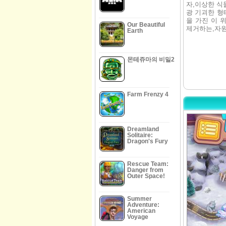
자,이상한 식
광 기괴한 형
을 가진 이 
Our Beautiful
제거하는,자원
Earth
몬테쥬마의 비밀2
Farm Frenzy 4
Dreamland
Solitaire:
Dragon's Fury
Rescue Team:
Danger from
Outer Space!
Summer
Adventure:
American
Voyage