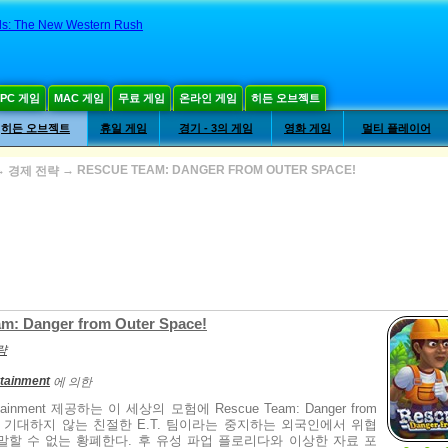
ils: The New Western Rush
PC 게임
MAC 게임
무료 게임
온라인 게임
히든 오브젝트
히든 오브젝트
휴일 게임
경기 - 3의 게임
영화 게임
멀티 플레이어
→
→
RESCUE TEAM: DANGER FROM OUTER SPACE!
경제 전략
m: Danger from Outer Space!
략
rtainment
에 의한
ertainment 제공하는 이 세상의 모험에 Rescue Team: Danger from
ace! 기대하지 않는 친절한 E.T. 팀이라는 중지하는 외국인에서 위협
ng 말할 수 없는 황폐한다. 후 유성 파업 플로리다와 이상한 자료 포