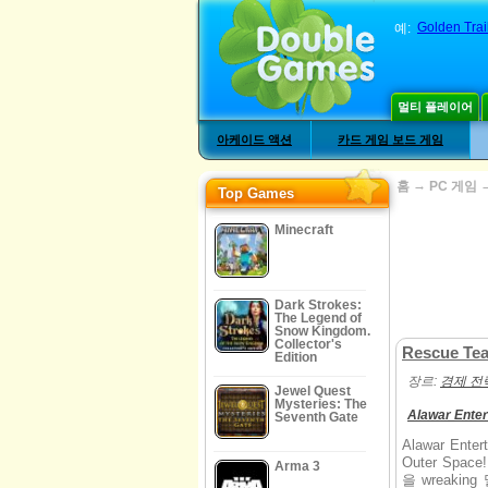
Golden Tra
예:
멀티 플레이어
아케이드 액션
카드 게임 보드 게임
→
홈
PC 게임
Top Games
Minecraft
Dark Strokes:
The Legend of
Snow Kingdom.
Collector's
Rescue Tea
Edition
장르:
경제 전
Jewel Quest
Mysteries: The
Alawar Ente
Seventh Gate
Alawar Ent
Outer Sp
Arma 3
을 wreaki