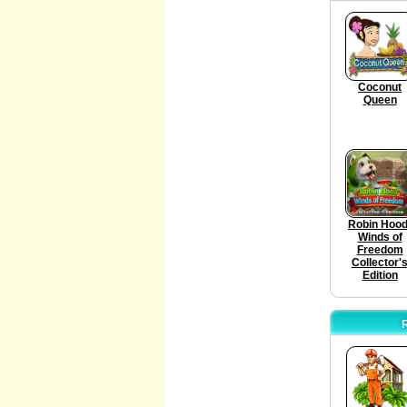
Coconut
Queen
Robin Hood
Winds of
Freedom
Collector'
Edition