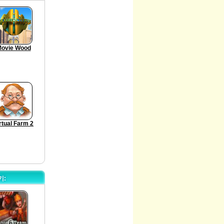
ovie Wood
rtual Farm 2
기: