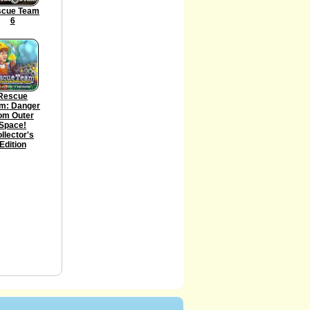
scue Team
6
Rescue
m: Danger
om Outer
Space!
llector's
Edition