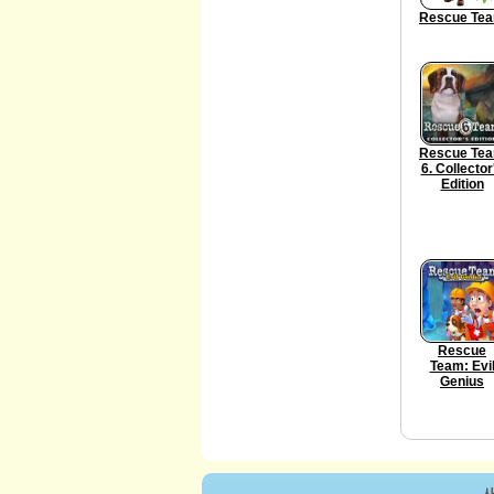
Rescue Te
Rescue Te
6. Collector
Edition
Rescue
Team: Evi
Genius