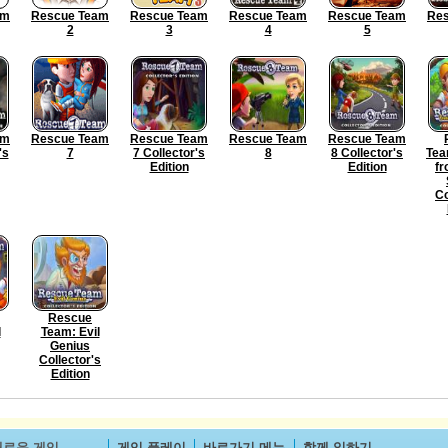
am
Rescue Team
Rescue Team
Rescue Team
Rescue Team
Re
2
3
4
5
am
Rescue Team
Rescue Team
Rescue Team
Rescue Team
's
7
7 Collector's
8
8 Collector's
Tea
Edition
Edition
fr
Co
Rescue
l
Team: Evil
Genius
Collector's
Edition
새로운 게임
게임 플레이
바로가기 메뉴
함께 일하기