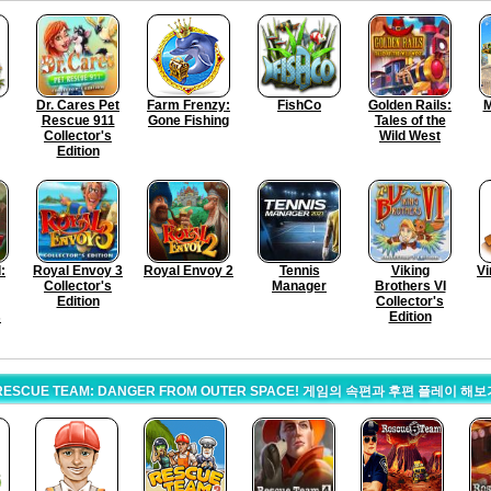
Dr. Cares Pet
Farm Frenzy:
FishCo
Golden Rails:
M
Rescue 911
Gone Fishing
Tales of the
Collector's
Wild West
Edition
:
Royal Envoy 3
Royal Envoy 2
Tennis
Viking
Vi
Collector's
Manager
Brothers VI
Edition
Collector's
s
Edition
RESCUE TEAM: DANGER FROM OUTER SPACE! 게임의 속편과 후편 플레이 해보