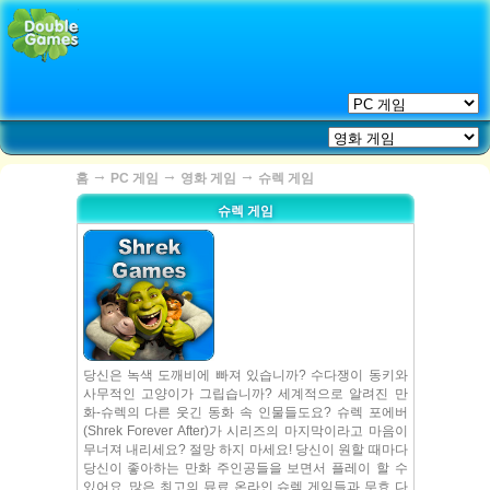
→
→
→
홈
PC 게임
영화 게임
슈렉 게임
슈렉 게임
당신은 녹색 도깨비에 빠져 있습니까? 수다쟁이 동키와
사무적인 고양이가 그립습니까? 세계적으로 알려진 만
화-슈렉의 다른 웃긴 동화 속 인물들도요? 슈렉 포에버
(Shrek Forever After)가 시리즈의 마지막이라고 마음이
무너져 내리세요? 절망 하지 마세요! 당신이 원할 때마다
당신이 좋아하는 만화 주인공들을 보면서 플레이 할 수
있어요. 많은 최고의 뮤료 온라인 슈렉 게임들과 무효 다