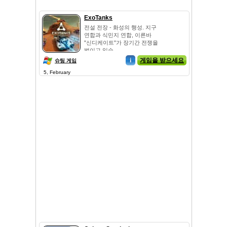
ExoTanks
전설 전장 - 화성의 행성. 지구
연합과 식민지 연합, 이른바
"신디케이트"가 장기간 전쟁을
벌이고 있습...
i
게임을 받으세요
슈팅 게임
5, February