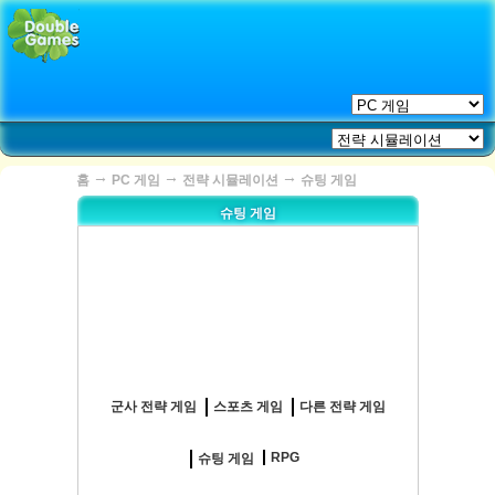
→
→
→
홈
PC 게임
전략 시뮬레이션
슈팅 게임
슈팅 게임
군사 전략 게임
스포츠 게임
다른 전략 게임
RPG
슈팅 게임