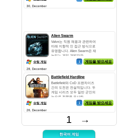
30, December
Alien Swarm
Valve는 직원 채용과 관련하여
미래 지향적 인 접근 방식으로
유명합니다. Alien Swarm은 재
능있는 게임 개발자와 ...
i
게임을 받으세요
슈팅 게임
28, December
Battlefield Hardline
Battlefield와 CoD 프랜차이즈
간의 도전은 전설적입니다. 두
게임 시리즈 모두 일반 군인의
눈으로 전쟁을 묘사하...
i
게임을 받으세요
슈팅 게임
26, December
1
→
한국어 게임