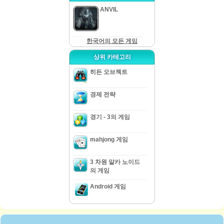
ANVIL
한국어의 모든 게임
상위 카테고리
히든 오브젝트
경제 전략
경기 - 3의 게임
mahjong 게임
3 차원 알카 노이드
의 게임
Android 게임