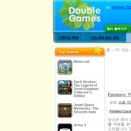
Hermes: Sib
예:
멀티 플레이어
아케이드 액션
카드 게임 보드 게임
→
홈
PC 게임
Top Games
Minecraft
Dark Strokes:
The Legend of
Snow Kingdom.
Collector's
Epistory: 
Edition
장르:
퍼즐 게
Jewel Quest
Mysteries: The
Fishing Cact
Seventh Gate
당신은 종이 접
를 재생할 경우
Arma 3
도와줍니다. 