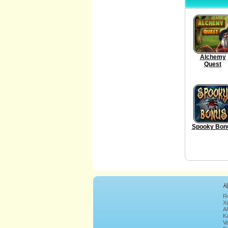
Alchemy
Quest
Spooky Bon
R
Xc
A
K
Va