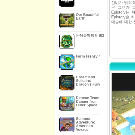
신비가 밝혀졌다
은 그녀가 
Epistor
Our Beautiful
Epistory
Earth
예술에 대한 
몬테쥬마의 비밀2
Farm Frenzy 4
Dreamland
Solitaire:
Dragon's Fury
Rescue Team:
Danger from
Outer Space!
Summer
Adventure:
American
Voyage