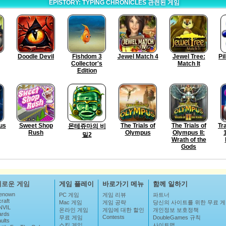
EPISTORY: TYPING CHRONICLES 관련된 게임
Doodle Devil
Fishdom 3
Jewel Match 4
Jewel Tree:
Pi
Collector's
Match It
Edition
us
Sweet Shop
The Trials of
The Trials of
Tr
몬테쥬마의 비
Rush
Olympus
Olympus II:
밀2
Wrath of the
Gods
새로운 게임
게임 플레이
바로가기 메뉴
함께 일하기
enown
PC 게임
게임 리뷰
파트너
raft
Mac 게임
게임 공략
당신의 사이트를 위한 무료 
NVIL
온라인 게임
게임에 대한 할인
개인정보 보호정책
ards
Contests
무료 게임
DoubleGames 규칙
ults
스킬 게임
사이트맵