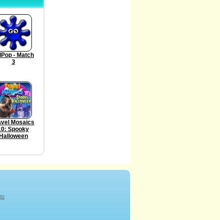
llPop - Match
3
avel Mosaics
10: Spooky
Halloween
게임