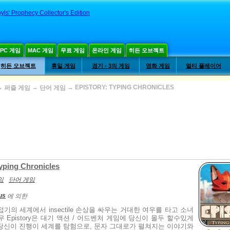
yls' Prophecy Collector's Edition
PC 게임
MAC 게임
무료 게임
온라인 게임
히든 오브젝트
히든 오브젝트
휴일 게임
경기 - 3의 게임
영화 게임
멀티 플레이어
→
→
→
EPISTORY: TYPING CHRONICLES
퍼즐 게임
단어 게임
Typing Chronicles
임
단어 게임
us
에 의한
기의 세계에서 insectile 손상을 싸우는 거대한 여우를 타고 소녀
 Epistory은 대기 액션 / 어드벤처 게임에 당신이 몰두 할수있게
당신이 진행이 세계를 탐험으로, 문자 그대로가 펼쳐지는 이야기와