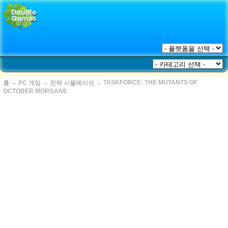
→
→
→
TASKFORCE: THE MUTANTS OF
홈
PC 게임
전략 시뮬레이션
OCTOBER MORGANE