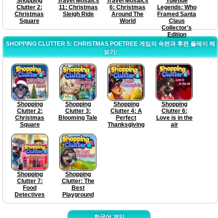
Shopping
Travel Mosaics
Travel Mosaics
Yuletide
Clutter 2:
11: Christmas
6: Christmas
Legends: Who
Christmas
Sleigh Ride
Around The
Framed Santa
Square
World
Claus
Collector's
Edition
SHOPPING CLUTTER 5: CHRISTMAS POETREE 게임의 속편과 후편 플레이 해
보기:
Shopping
Shopping
Shopping
Shopping
Clutter 2:
Clutter 3:
Clutter 4: A
Clutter 6:
Christmas
Blooming Tale
Perfect
Love is in the
Square
Thanksgiving
air
Shopping
Shopping
Clutter 7:
Clutter: The
Food
Best
Detectives
Playground
한국어 게임