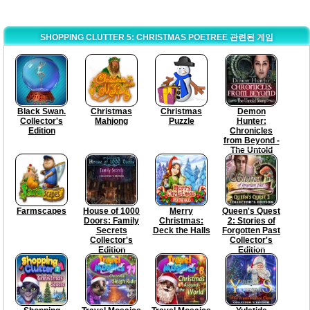
SHOPPING CLUTTER 5: CHRISTMAS POETREE 관련된 게임
Black Swan.
Christmas
Christmas
Demon
Collector's
Mahjong
Puzzle
Hunter:
Edition
Chronicles
from Beyond -
The Untold
Story
Farmscapes
House of 1000
Merry
Queen's Quest
Doors: Family
Christmas:
2: Stories of
Secrets
Deck the Halls
Forgotten Past
Collector's
Collector's
Edition
Edition