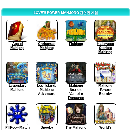
LOVE'S POWER MAHJONG 관련된 게임
Age of
Christmas
Fishjong
Halloween
Mahjong
Mahjong
Stories:
Mahjong
Legendary
Lost Island:
Mahjong
Mahjong
Mahjong
Mahjong
Stories:
Towers
Adventure
Vampire
Eternity
Romance
PillPop - Match
Spooky
The Mahjong
World’s