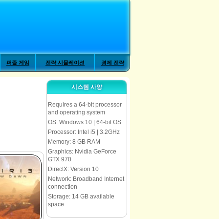
퍼즐 게임
전략 시뮬레이션
경제 전략
시스템 사양
Requires a 64-bit processor
and operating system
OS: Windows 10 | 64-bit OS
Processor: Intel i5 | 3.2GHz
Memory: 8 GB RAM
Graphics: Nvidia GeForce
GTX 970
DirectX: Version 10
Network: Broadband Internet
connection
Storage: 14 GB available
space