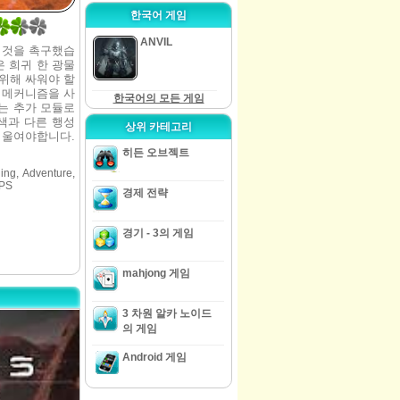
한국어 게임
ANVIL
 것을 촉구했습
은 희귀 한 광물
위해 싸워야 할
 메커니즘을 사
한국어의 모든 게임
는 추가 모듈로
색과 다른 행성
상위 카테고리
기울여야합니다.
히든 오브젝트
ding, Adventure,
FPS
경제 전략
경기 - 3의 게임
mahjong 게임
3 차원 알카 노이드
의 게임
Android 게임