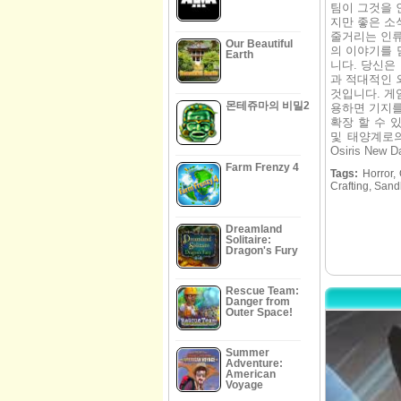
팀이 그것을 
지만 좋은 소
줄거리는 인류
Our Beautiful
의 이야기를 
Earth
니다. 당신은
과 적대적인 
것입니다. 게
몬테쥬마의 비밀2
용하면 기지를
확장 할 수 
및 태양계로
Osiris N
Farm Frenzy 4
Tags:
Horror, 
Crafting, Sand
Dreamland
Solitaire:
Dragon's Fury
Rescue Team:
Danger from
Outer Space!
Summer
Adventure:
American
Voyage