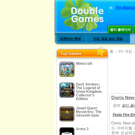
The Magical
예:
멀티 플레이어
아케이드 액션
카드 게임 보드 게임
→
홈
PC 게임
Top Games
Minecraft
Dark Strokes:
The Legend of
Snow Kingdom.
Collector's
Osiris Ne
Edition
장르:
멀티 플
Jewel Quest
Mysteries: The
Fenix Fire E
Seventh Gate
Osiris N
드 서바이벌 
Arma 3
로써 손상되었