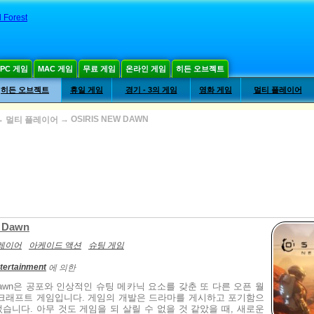
 Forest
PC 게임
MAC 게임
무료 게임
온라인 게임
히든 오브젝트
히든 오브젝트
휴일 게임
경기 - 3의 게임
영화 게임
멀티 플레이어
→
→
OSIRIS NEW DAWN
멀티 플레이어
w Dawn
레이어
아케이드 액션
슈팅 게임
ntertainment
에 의한
ew dawn은 공포와 인상적인 슈팅 메카닉 요소를 갖춘 또 다른 오픈 월
크래프트 게임입니다. 게임의 개발은 드라마를 게시하고 포기함으
습니다. 아무 것도 게임을 되 살릴 수 없을 것 같았을 때, 새로운