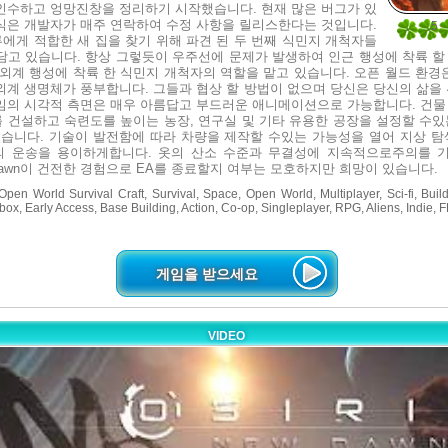
인수하고 엉망진창을 정리하기 시작했습니다. 현재 많은 버그가 있
식은 개발자가 매주 연락하여 수정 사항을 릴리스한다는 것입니다.
5
에게 적합한 새 집을 찾기 위해 파견 된 두 번째 식민지 개척자들
1
담고 있습니다. 항상 그렇듯이 우주선에 문제가 발생하여 인근 행성에 착륙 할
 외계 행성에 착륙 한 식민지 개척자의 역할을 맡고 있습니다. 오픈 월드 환경
외계 생명체가 풍부합니다. 그들과 협상 할 방법이 없으며 당신은 당신의 삶을 
임의 시각적 측면은 매우 아름답고 부드러운 애니메이션으로 가능합니다. 건물
 건설하고 숙련도를 높이는 농장, 연구실 및 기타 유용한 공장을 설정할 수있
있습니다. 기술이 발전함에 따라 차량을 제작할 수있는 가능성을 열어 지상 탐
의 운송을 용이하게합니다. 옷의 산소 수준과 무결성에 지속적으로주의를 
ew Dawn이 건전한 경험으로 EA를 종료할지 여부는 모호하지만 희망이 있습니다.
Open World Survival Craft, Survival, Space, Open World, Multiplayer, Sci-fi, Buil
box, Early Access, Base Building, Action, Co-op, Singleplayer, RPG, Aliens, Indie, 
게임을 받으세요
VIDEO