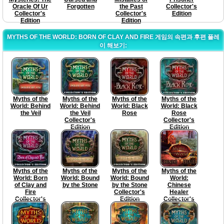
Oracle Of Ur
Forgotten
the Past
Collector's
Collector's
Collector's
Edition
Edition
Edition
MYTHS OF THE WORLD: BORN OF CLAY AND FIRE 게임의 속편과 후편 플레
이 해보기:
Myths of the
Myths of the
Myths of the
Myths of the
World: Behind
World: Behind
World: Black
World: Black
the Veil
the Veil
Rose
Rose
Collector's
Collector's
Edition
Edition
Myths of the
Myths of the
Myths of the
Myths of the
World: Born
World: Bound
World: Bound
World:
of Clay and
by the Stone
by the Stone
Chinese
Fire
Collector's
Healer
Collector's
Edition
Collector's
Edition
Edition