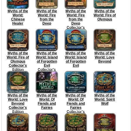
Myths of the
Myths of the
Myths of the
Myths of the
World:
World: Fire
World: Fire
World: Fire of
Chinese
from the
from the
Olympus
Healer
Deep
Deep
Collector's
Edition
Myths of the
Myths of the
Myths of the
Myths of the
World: Fire of
World: Island
World: Island
World: Love
Olympus
of Forgotten
of Forgotten
Beyond
Collector's
Evil
Evil
Edition
Collector's
Edition
Myths of the
Myths of the
Myths of the
Myths of the
World: Love
World: Of
World: Of
World: Spirit
Beyond
Fiends and
Fiends and
Wolf
Collector's
Fairies
Fairies
Edition
Collector's
Edition