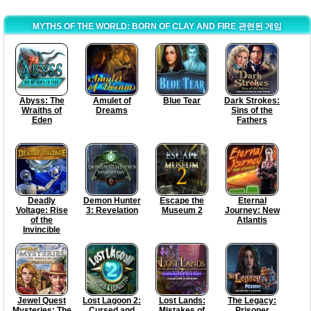
MYTHS OF THE WORLD: BORN OF CLAY AND FIRE 관련된 게임
Abyss: The
Amulet of
Blue Tear
Dark Strokes:
Wraiths of
Dreams
Sins of the
Eden
Fathers
Deadly
Demon Hunter
Escape the
Eternal
Voltage: Rise
3: Revelation
Museum 2
Journey: New
of the
Atlantis
Invincible
Jewel Quest
Lost Lagoon 2:
Lost Lands:
The Legacy:
Mysteries: The
Cursed and
Mistakes of
Prisoner