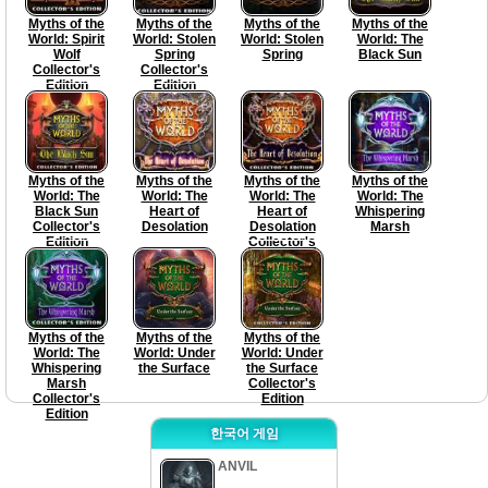
Myths of the
Myths of the
Myths of the
Myths of the
World: Spirit
World: Stolen
World: Stolen
World: The
Wolf
Spring
Spring
Black Sun
Collector's
Collector's
Edition
Edition
Myths of the
Myths of the
Myths of the
Myths of the
World: The
World: The
World: The
World: The
Black Sun
Heart of
Heart of
Whispering
Collector's
Desolation
Desolation
Marsh
Edition
Collector's
Edition
Myths of the
Myths of the
Myths of the
World: The
World: Under
World: Under
Whispering
the Surface
the Surface
Marsh
Collector's
Collector's
Edition
Edition
한국어 게임
ANVIL