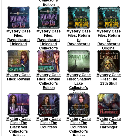
Collector's
Edition
Mystery Case
Mystery Case
Mystery Case
Mystery Case
Files:
Files:
Files: Return
Files: Return
Ravenhearst
Ravenhearst
to
to
Unlocked
Unlocked
Ravenhearst
Ravenhearst
Collector's
Original
Edition
Soundtrack
Mystery Case
Mystery Case
Mystery Case
Mystery Case
Files: Rewind
Files: Rewind
Files: Shadow
Files: The
Collector's
Lake
13th Skull
Edition
Collector's
Edition
Mystery Case
Mystery Case
Mystery Case
Mystery Case
Files: The
Files: The
Files: The
Files: The
Black Veil
Countess
Countess
Harbinger
Collector's
Collector's
Edition
Edition