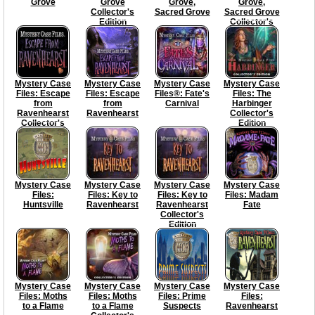
Grove
Grove
Grove,
Grove,
Collector's
Sacred Grove
Sacred Grove
Edition
Collector's
Edition
Mystery Case
Mystery Case
Mystery Case
Mystery Case
Files: Escape
Files: Escape
Files®: Fate's
Files: The
from
from
Carnival
Harbinger
Ravenhearst
Ravenhearst
Collector's
Collector's
Edition
Edition
Mystery Case
Mystery Case
Mystery Case
Mystery Case
Files:
Files: Key to
Files: Key to
Files: Madam
Huntsville
Ravenhearst
Ravenhearst
Fate
Collector's
Edition
Mystery Case
Mystery Case
Mystery Case
Mystery Case
Files: Moths
Files: Moths
Files: Prime
Files:
to a Flame
to a Flame
Suspects
Ravenhearst