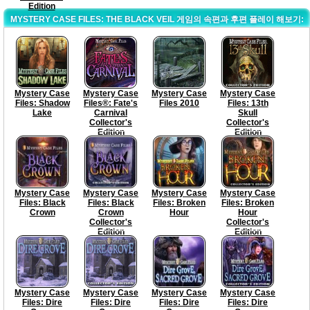
Edition
MYSTERY CASE FILES: THE BLACK VEIL 게임의 속편과 후편 플레이 해보기:
Mystery Case
Mystery Case
Mystery Case
Mystery Case
Files: Shadow
Files®: Fate's
Files 2010
Files: 13th
Lake
Carnival
Skull
Collector's
Collector's
Edition
Edition
Mystery Case
Mystery Case
Mystery Case
Mystery Case
Files: Black
Files: Black
Files: Broken
Files: Broken
Crown
Crown
Hour
Hour
Collector's
Collector's
Edition
Edition
Mystery Case
Mystery Case
Mystery Case
Mystery Case
Files: Dire
Files: Dire
Files: Dire
Files: Dire