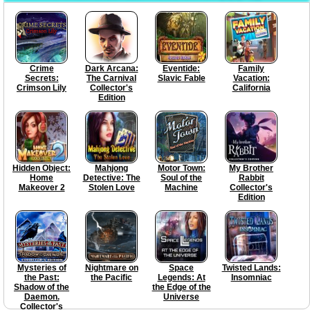
Crime
Dark Arcana:
Eventide:
Family
Secrets:
The Carnival
Slavic Fable
Vacation:
Crimson Lily
Collector's
California
Edition
Hidden Object:
Mahjong
Motor Town:
My Brother
Home
Detective: The
Soul of the
Rabbit
Makeover 2
Stolen Love
Machine
Collector's
Edition
Mysteries of
Nightmare on
Space
Twisted Lands:
the Past:
the Pacific
Legends: At
Insomniac
Shadow of the
the Edge of the
Daemon.
Universe
Collector's