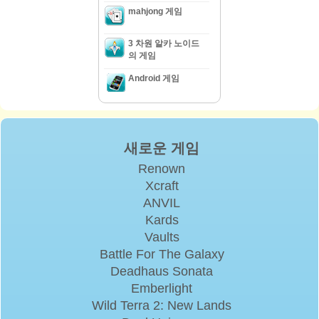
mahjong 게임
3 차원 알카 노이드
의 게임
Android 게임
새로운 게임
Renown
Xcraft
ANVIL
Kards
Vaults
Battle For The Galaxy
Deadhaus Sonata
Emberlight
Wild Terra 2: New Lands