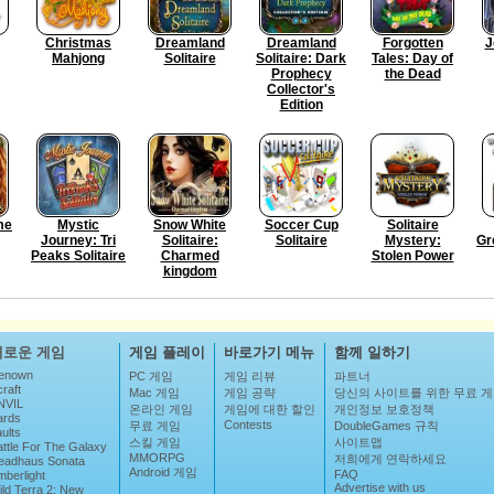
Christmas
Dreamland
Dreamland
Forgotten
J
Mahjong
Solitaire
Solitaire: Dark
Tales: Day of
Prophecy
the Dead
Collector's
Edition
me
Mystic
Snow White
Soccer Cup
Solitaire
Journey: Tri
Solitaire:
Solitaire
Mystery:
Gr
Peaks Solitaire
Charmed
Stolen Power
kingdom
새로운 게임
게임 플레이
바로가기 메뉴
함께 일하기
enown
PC 게임
게임 리뷰
파트너
raft
Mac 게임
게임 공략
당신의 사이트를 위한 무료 
NVIL
온라인 게임
게임에 대한 할인
개인정보 보호정책
ards
Contests
무료 게임
DoubleGames 규칙
ults
스킬 게임
사이트맵
attle For The Galaxy
MMORPG
저희에게 연락하세요
eadhaus Sonata
Android 게임
FAQ
mberlight
Advertise with us
ild Terra 2: New