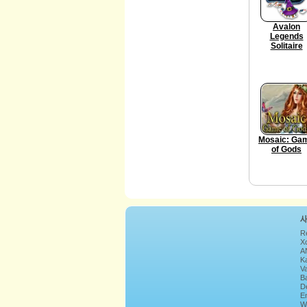
Avalon
Legends
Solitaire
Mosaic: Ga
of Gods
R
Xc
A
K
Va
B
D
E
W