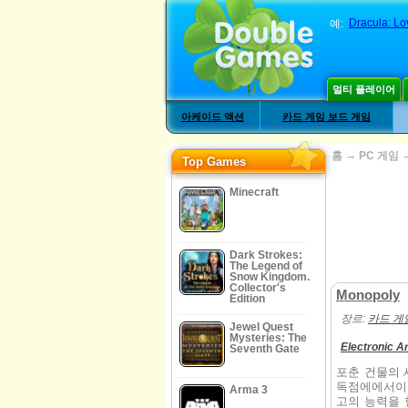
Dracula: Lov
예:
멀티 플레이어
아케이드 액션
카드 게임 보드 게임
→
홈
PC 게임
Top Games
Minecraft
Dark Strokes:
The Legend of
Snow Kingdom.
Collector's
Monopoly
Edition
장르:
카드 게
Jewel Quest
Mysteries: The
Electronic A
Seventh Gate
포춘 건물의 
독점에에서이 
Arma 3
고의 능력을 