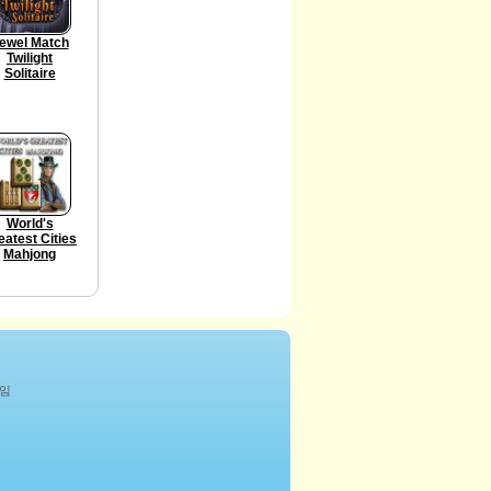
ewel Match
Twilight
Solitaire
World's
eatest Cities
Mahjong
게임