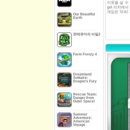
이웃을 살 수
get 리치에
게임은 약속! 
Our Beautiful
Earth
몬테쥬마의 비밀2
Farm Frenzy 4
Dreamland
Solitaire:
Dragon's Fury
Rescue Team:
Danger from
Outer Space!
Summer
Adventure:
American
Voyage