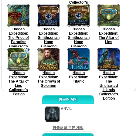
Collector's
Edition
Hidden
Hidden
Hidden
Hidden
Expedition:
Expedition:
Expedition:
Expedition:
The Price of
Smithsonian
Smithsonian
The Altar of
Paradise
Hope
Hope
Lies
Collector's
Diamond
Diamond
Edition
Collector's
Edition
Hidden
Hidden
Hidden
Hidden
Expedition:
Expedition:
Expedition:
Expedition:
The Altar of
The Crown of
Titanic
The
Lies
Solomon
Uncharted
Collector's
Islands
Edition
Collector's
Edition
한국어 게임
ANVIL
한국어의 모든 게임