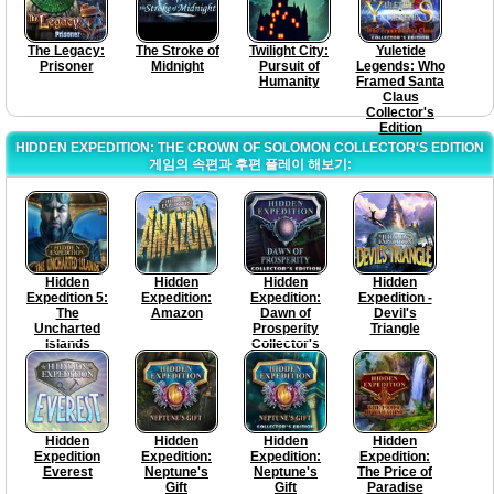
The Legacy:
The Stroke of
Twilight City:
Yuletide
Prisoner
Midnight
Pursuit of
Legends: Who
Humanity
Framed Santa
Claus
Collector's
Edition
HIDDEN EXPEDITION: THE CROWN OF SOLOMON COLLECTOR'S EDITION
게임의 속편과 후편 플레이 해보기:
Hidden
Hidden
Hidden
Hidden
Expedition 5:
Expedition:
Expedition:
Expedition -
The
Amazon
Dawn of
Devil's
Uncharted
Prosperity
Triangle
Islands
Collector's
Edition
Hidden
Hidden
Hidden
Hidden
Expedition
Expedition:
Expedition:
Expedition:
Everest
Neptune's
Neptune's
The Price of
Gift
Gift
Paradise