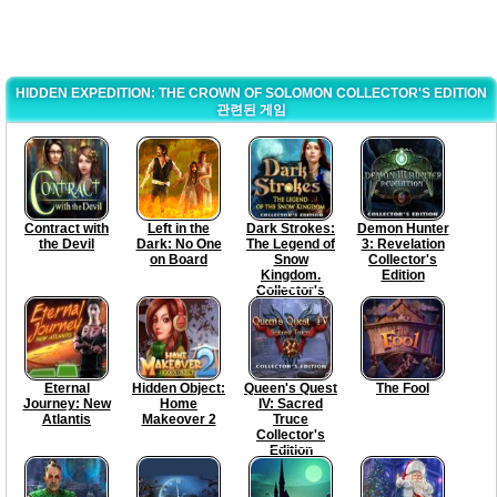
HIDDEN EXPEDITION: THE CROWN OF SOLOMON COLLECTOR'S EDITION
관련된 게임
Contract with
Left in the
Dark Strokes:
Demon Hunter
the Devil
Dark: No One
The Legend of
3: Revelation
on Board
Snow
Collector's
Kingdom.
Edition
Collector's
Edition
Eternal
Hidden Object:
Queen's Quest
The Fool
Journey: New
Home
IV: Sacred
Atlantis
Makeover 2
Truce
Collector's
Edition