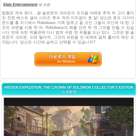
Eipix Entertainment
에 의한
탐험은 계속 된다... 왕 솔로몬의 크라운의 조각을 아래로 추적 하 고이 흥미
진 진한 베스트 셀러 시리즈 후속 작의 미치광이 호 일! 당신은 호프 다이아
몬드를 훔 치기에서 Robideaux 가족 멈추고 끝 꼬인 그들의 자신에 대 한 그
것의 파편을 사용 하 여. Robideaux의 화물 안전 하 게 그것을 만들 수 있습
니다 전에 속한 박물관에 다시 범죄 귀중 한 유물을 도난 있다. 그것은 왕 솔
로몬의 크라운, 오래 떨어져, 그것의 파편을 전 세계에 걸쳐 흩어져 깨진 조
각입니다. 당신은 시간에 습하고 선택할 수 있습니까?
다운로드 게임
for Windows
HIDDEN EXPEDITION: THE CROWN OF SOLOMON COLLECTOR'S EDITION
스크린샷