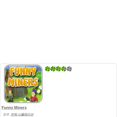
3.52
25
Funny Miners
장르:
전략 시뮬레이션