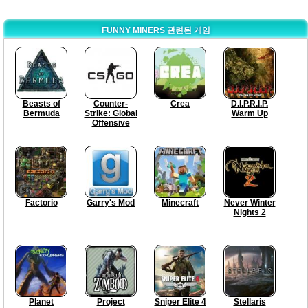
FUNNY MINERS 관련된 게임
Beasts of
Counter-
Crea
D.I.P.R.I.P.
Bermuda
Strike: Global
Warm Up
Offensive
Factorio
Garry's Mod
Minecraft
Never Winter
Nights 2
Planet
Project
Sniper Elite 4
Stellaris