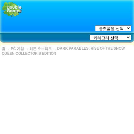
→
→
→
DARK PARABLES: RISE OF THE SNOW
홈
PC 게임
히든 오브젝트
QUEEN COLLECTOR'S EDITION