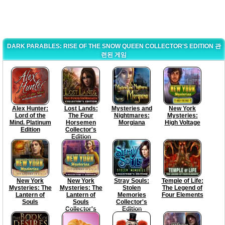
DARK PARABLES: RISE OF THE SNOW QUEEN COLLECTOR'S EDITION 관
련된 게임
Alex Hunter:
Lost Lands:
Mysteries and
New York
Lord of the
The Four
Nightmares:
Mysteries:
Mind. Platinum
Horsemen
Morgiana
High Voltage
Edition
Collector's
Edition
New York
New York
Stray Souls:
Temple of Life:
Mysteries: The
Mysteries: The
Stolen
The Legend of
Lantern of
Lantern of
Memories
Four Elements
Souls
Souls
Collector's
Collector's
Edition
Edition