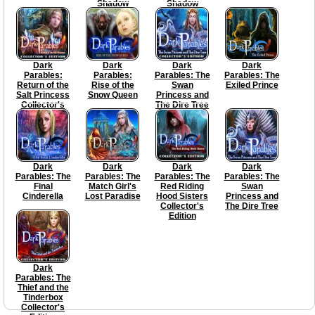
Shadow
Shadow
Collector's
Edition
Dark
Dark
Dark
Dark
Parables:
Parables:
Parables: The
Parables: The
Return of the
Rise of the
Swan
Exiled Prince
Salt Princess
Snow Queen
Princess and
Collector's
The Dire Tree
Edition
Collector's
Edition
Dark
Dark
Dark
Dark
Parables: The
Parables: The
Parables: The
Parables: The
Final
Match Girl's
Red Riding
Swan
Cinderella
Lost Paradise
Hood Sisters
Princess and
Collector's
The Dire Tree
Edition
Dark
Parables: The
Thief and the
Tinderbox
Collector's