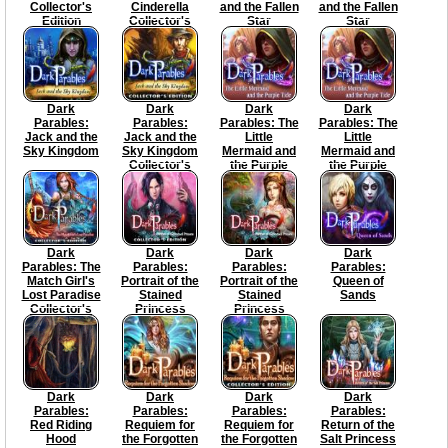
Collector's
Cinderella
and the Fallen
and the Fallen
Edition
Collector's
Star
Star
Edition
Collector's
Edition
Dark
Dark
Dark
Dark
Parables:
Parables:
Parables: The
Parables: The
Jack and the
Jack and the
Little
Little
Sky Kingdom
Sky Kingdom
Mermaid and
Mermaid and
Collector's
the Purple
the Purple
Edition
Tide
Tide
Collector's
Edition
Dark
Dark
Dark
Dark
Parables: The
Parables:
Parables:
Parables:
Match Girl's
Portrait of the
Portrait of the
Queen of
Lost Paradise
Stained
Stained
Sands
Collector's
Princess
Princess
Edition
Collector's
Edition
Dark
Dark
Dark
Dark
Parables:
Parables:
Parables:
Parables:
Red Riding
Requiem for
Requiem for
Return of the
Hood
the Forgotten
the Forgotten
Salt Princess