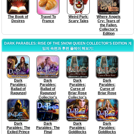
The Book of
Travel To
Weird Park:
Where Angels
Desires
France
Scary Tales
Cry: Tears of
the Fallen.
Collector's
Edition
DARK PARABLES: RISE OF THE SNOW QUEEN COLLECTOR'S EDITION 게
임의 속편과 후편 플레이 해보기:
Dark
Dark
Dark
Dark
Parables:
Parables:
Parables:
Parables:
Ballad of
Ballad of
Curse of
Curse of
Rapunzel
Rapunzel
Briar Rose
Briar Rose
Collector's
Collector's
Edition
Edition
Dark
Dark
Dark
Dark
Parables: The
Parables: The
Parables:
Parables:
Exiled Prince
Final
Goldilocks
Goldilocks