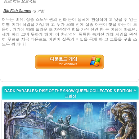
장르:
히든 오브젝트
Big Fish Games
에 의한
어두운 비유: 상승 스노우 퀸의 신화 눈이 왕국에 환상적이 고 잊을 수 없는
여행 이다! 작업을 가입 하 고 누가 오래 전에 실종 어린이 찾을 하는 데 도
움이. 거기에 범례 놀라운 초 자연적인 힘을 가진 잔인 한 눈 여왕에 따르면.
세계 파괴 그녀 못하게 해야! 이 환상적인 독특한 숨겨진 개체 게임을 완전
히 무료로 지금 다운로드 어린이 실종의 비밀을 공개 하 고 그들을 구출 스
노우 퀸 패배!
다운로드 게임
for Windows
DARK PARABLES: RISE OF THE SNOW QUEEN COLLECTOR'S EDITION 스
크린샷