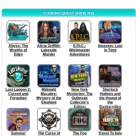
COOKING QUEST 관련된 게임
Abyss: The
Alicia Griffith:
E.P.I.C.:
Invasion: Lost
Wraiths of
Lakeside
Wishmaster
in Time
Eden
Murder
Adventures
Lost Lagoon 2:
Midnight
New York
Sherlock
Cursed and
Macabre:
Mysteries: The
Holmes and
Forgotten
Mystery of the
Outbreak
the Hound of
Elephant
Collector's
the
Edition
Baskervilles
Summer
The Curse of
The Fog
Travel To Italy