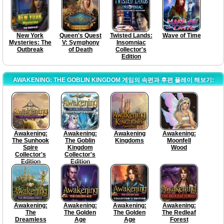
New York
Queen's Quest
Twisted Lands:
Wave of Time
Mysteries: The
V: Symphony
Insomniac
Outbreak
of Death
Collector's
Edition
AWAKENING: THE GOBLIN KINGDOM 게임의 속편과 후편 플레이 해보기:
Awakening:
Awakening:
Awakening
Awakening:
The Sunhook
The Goblin
Kingdoms
Moonfell
Spire
Kingdom
Wood
Collector's
Collector's
Edition
Edition
Awakening:
Awakening:
Awakening:
Awakening:
The
The Golden
The Golden
The Redleaf
Dreamless
Age
Age
Forest