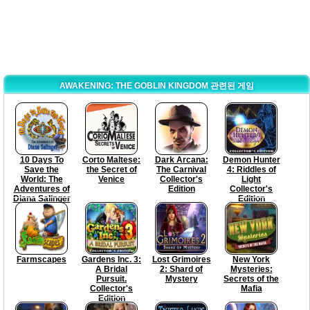
AWAKENING: THE GOBLIN KINGDOM 관련된 게임
10 Days To
Corto Maltese:
Dark Arcana:
Demon Hunter
Save the
the Secret of
The Carnival
4: Riddles of
World: The
Venice
Collector's
Light
Adventures of
Edition
Collector's
Diana Salinger
Edition
Farmscapes
Gardens Inc. 3:
Lost Grimoires
New York
A Bridal
2: Shard of
Mysteries:
Pursuit.
Mystery
Secrets of the
Collector's
Mafia
Edition