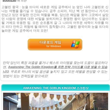
BoomZap
에 의한
고블린 왕국 : 눈을 뜨다의 새로운 게임 공주에서 눈 덮인 나라 고블린로 신
나는 여행을 즐기실 수 있습니다. 공주 소피아, 지난 백 년 동안이나 거기서
만났고 있던 유일한 인간의 역할을 복용, 당신은 해답을 찾아 그곳에서 살았
던 사람의 운명에 대한 비밀을 밝히지하고 현명한 왕이 당신이주는 도움이
될 거예요 유용한 팁. 모든 순조롭게 갈 그 나라의 어두운 세력이 자유를 터
뜨 리다 안하고 위험에 될 때까지 침착합니다. 고블린 왕국이와 눈을 뜨다의
놀라운 게임 공주에서 더의 모든!
다운로드 게임
for Windows
만약 당신이 특정 퍼즐을 풀거나 퀘스트 아이템을 찾는데 도움이 필요하다
면,
Awakening: The Goblin Kingdom를 위한 전략 가이드를 다운 받을 수 있습
니다
. 무료로 하나의 비밀 옵션을 놓치지 않고 모든 레벨을 완성할 수 있는
방법이 있는 전략집을 얻으세요!
AWAKENING: THE GOBLIN KINGDOM 스크린샷