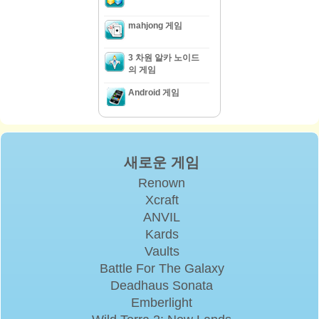
mahjong 게임
3 차원 알카 노이드
의 게임
Android 게임
새로운 게임
Renown
Xcraft
ANVIL
Kards
Vaults
Battle For The Galaxy
Deadhaus Sonata
Emberlight