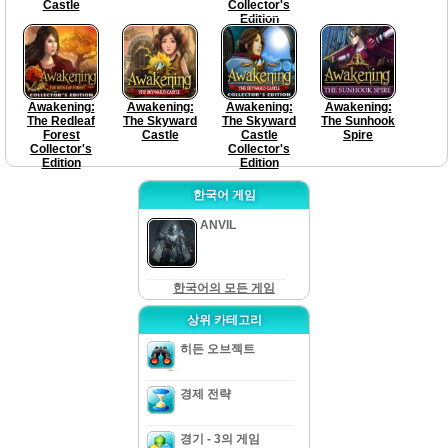
Castle
Collector's
Edition
Awakening:
Awakening:
Awakening:
Awakening:
The Redleaf
The Skyward
The Skyward
The Sunhook
Forest
Castle
Castle
Spire
Collector's
Collector's
Edition
Edition
한국어 게임
ANVIL
한국어의 모든 게임
상위 카테고리
히든 오브젝트
경제 전략
경기 - 3의 게임