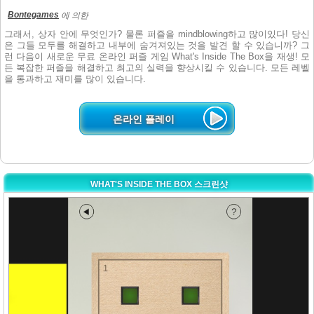
Bontegames
에 의한
그래서, 상자 안에 무엇인가? 물론 퍼즐을 mindblowing하고 많이있다! 당신
은 그들 모두를 해결하고 내부에 숨겨져있는 것을 발견 할 수 있습니까? 그
런 다음이 새로운 무료 온라인 퍼즐 게임 What's Inside The Box을 재생! 모
든 복잡한 퍼즐을 해결하고 최고의 실력을 향상시킬 수 있습니다. 모든 레벨
을 통과하고 재미를 많이 있습니다.
온라인 플레이
WHAT'S INSIDE THE BOX 스크린샷