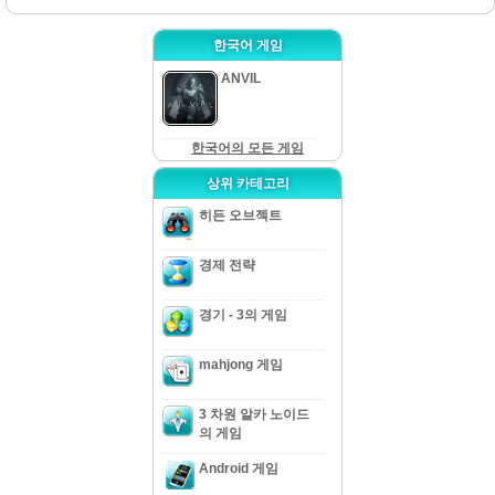
한국어 게임
ANVIL
한국어의 모든 게임
상위 카테고리
히든 오브젝트
경제 전략
경기 - 3의 게임
mahjong 게임
3 차원 알카 노이드
의 게임
Android 게임