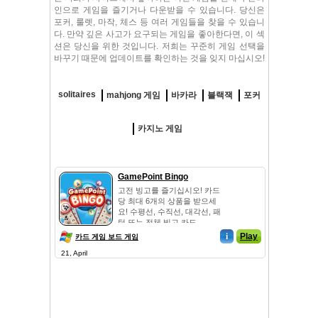
인으로 게임을 즐기거나 다운받을 수 있습니다. 당신은
포커, 룰렛, 마작, 체스 등 여러 게임들을 찾을 수 있습니
다. 만약 깊은 사고가 요구되는 게임을 좋아한다면, 이 섹
션은 당신을 위한 것입니다. 저희는 꾸준히 게임 선택을
바꾸기 때문에 업데이트를 확인하는 것을 잊지 마십시오!
solitaires
mahjong 게임
바카라
블랙잭
포커
카지노 게임
GamePoint Bingo
고전 빙고를 즐기십시오! 카드
당 최대 6개의 상품을 받으세
요! 수평선, 수직선, 대각선, 패
턴 또는 전체 빙고 카드...
i
Play
카드 게임 보드 게임
21, April