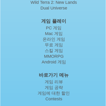
Wild Terra 2: New Lands
Dual Universe
게임 플레이
PC 게임
Mac 게임
온라인 게임
무료 게임
스킬 게임
MMORPG
Android 게임
바로가기 메뉴
게임 리뷰
게임 공략
게임에 대한 할인
Contests