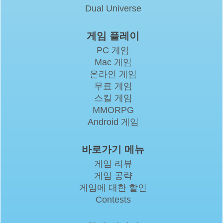
Dual Universe
게임 플레이
PC 게임
Mac 게임
온라인 게임
무료 게임
스킬 게임
MMORPG
Android 게임
바로가기 메뉴
게임 리뷰
게임 공략
게임에 대한 할인
Contests