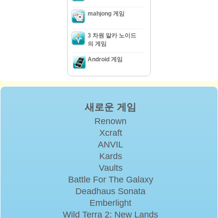
mahjong 게임
3 차원 알카 노이드
의 게임
Android 게임
새로운 게임
Renown
Xcraft
ANVIL
Kards
Vaults
Battle For The Galaxy
Deadhaus Sonata
Emberlight
Wild Terra 2: New Lands