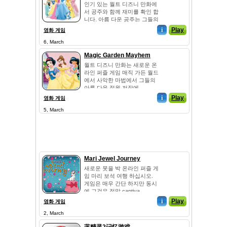
인기 있는 월트 디즈니 만화에
서 공주와 함께 재미를 확인 합
니다. 아름 다운 공주는 그들의
...
i
Play
영화 게임
6, March
Magic Garden Mayhem
월트 디즈니 만화는 새로운 온
라인 퍼즐 게임 매직 가든 월드
에서 사악한 마법에서 그들의
아름 다운 정원 저장에...
i
Play
영화 게임
5, March
Mari Jewel Journey
새로운 못을 박 온라인 퍼즐 게
임 마리 보석 여행 하십시오.
게임은 매우 간단 하지만 동시
에 그것은 정말 captiva...
i
Play
영화 게임
2, March