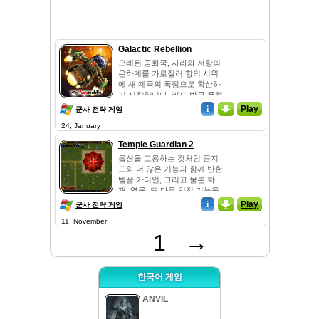
Galactic Rebellion
오래된 공화국, 사라와 저항의
은하계를 가로질러 항의 시위
에 새 제국의 폭정으로 확산하
기 시작합니다. 리드 반군 폭정
에서 은하계를 무료로합니다.
i
_
Play
군사 전략 게임
이 게임의 목표는 귀하의 커맨
24, January
드 센터를 보호하는 것입니다
침략자에 의해 파괴되고있다.
Temple Guardian 2
당신은 수준을 사전에 모든
옵션을 고용하는 것처럼 큰지
적...
도와 더 많은 기능과 함께 반환
템플 가디언, 그리고 물론 화
재, 영웅. 또 다른 멋진 기능을
연구하는 능력을 떠벌이다. 귀
i
_
Play
군사 전략 게임
하의 타워에 대한 더 손상처럼.
11, November
그래서 너의 임무는 여기에 번
개와 불의 신성한 사원을 방어
1
→
하는 방어 타워, 시...
한국어 게임
ANVIL