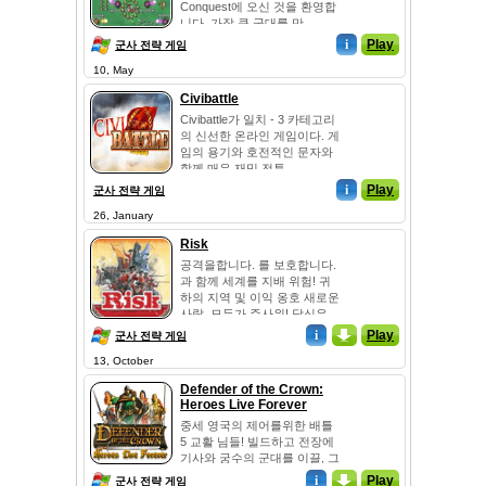
Conquest에 오신 것을 환영합
니다. 가장 큰 군대를 만...
i
Play
군사 전략 게임
10, May
Civibattle
Civibattle가 일치 - 3 카테고리
의 신선한 온라인 게임이다. 게
임의 용기와 호전적인 문자와
함께 매우 재밌 전투...
i
Play
군사 전략 게임
26, January
Risk
공격을합니다. 를 보호합니다.
과 함께 세계를 지배 위험! 귀
하의 지역 및 이익 옹호 새로운
사람, 모두가 주사위! 당신은
일반적으로이 버전의 고전적
i
_
Play
군사 전략 게임
인 보드 게임, 영화를 데려 생
13, October
활을 음악, 생생한 시각과 혁신
적인 자동 롤과 빠른 전투 기
Defender of the Crown:
능! 컴퓨터와의 경쟁 ...
Heroes Live Forever
중세 영국의 제어를위한 배틀
5 교활 님들! 빌드하고 전장에
기사와 궁수의 군대를 이끌, 그
리고 공주와 약탈 재무 구조를
i
_
Play
군사 전략 게임