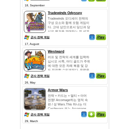
대담 습격할. 와 양궁 대회 창
18, September
시합에서 경쟁 및 투석기와 그
리스 화재와의 적들에게는 포
Tradewinds Odyssey
위공격할! 이득 명성, 그리고
밖으로 근육 현명할하여...
Tradewinds 오디세이 전략의
구성 요소와 함께 모험 게임이
다. 고대 상인으로서 당신과 당
신의 물건을 판매하는 전 세계
여행을 어디 에나있다. 하지만
i
Play
군사 전략 게임
바다를 위험으로 가득 차있다
17, August
원인은 매우 신중해야한다. 해
적, 경쟁사와 다른 enviers하여
Westward
무역 기업...
러프 및 전락의 세계를 입력하
십시오 서쪽, 어디 골드가 주위
에 대한 모든 차례 복용 및 강
도 짐작할 수있게된다. 운명을
제어로 3 개의 매우 다른 도시
i
Play
군사 전략 게임
의 먼지가 국경에서 그들이 상
26, May
승하고 번성 성장할
boomtowns합니다. 알 수없는
Armor Wars
서쪽과 탐구의 위험에 용감...
전략 + 카드는 + 멀티 = 아머
전쟁! Arcomage하는 영적 속
편 / 성 Wars.This 하나는 더
Castlewars 또는 Arcomage,
같은 오래된 고전에 생물, 저항
i
_
Play
군사 전략 게임
만을 가지고 갈, 정교하고 더
29, March
많이 철자 유형입니다. 귀하의
데크를 빌드하고 친...