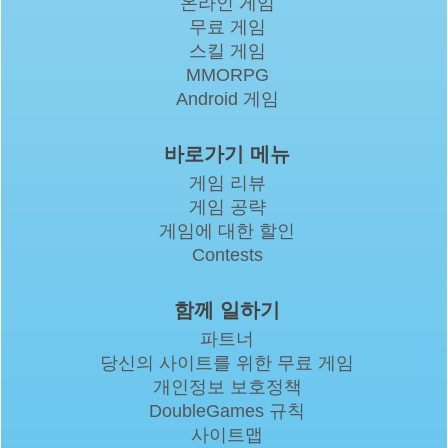
온라인 게임
무료 게임
스킬 게임
MMORPG
Android 게임
바로가기 메뉴
게임 리뷰
게임 공략
게임에 대한 할인
Contests
함께 일하기
파트너
당신의 사이트를 위한 무료 게임
개인정보 보호정책
DoubleGames 규칙
사이트맵