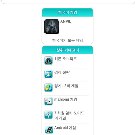
한국어 게임
ANVIL
한국어의 모든 게임
상위 카테고리
히든 오브젝트
경제 전략
경기 - 3의 게임
mahjong 게임
3 차원 알카 노이드
의 게임
Android 게임