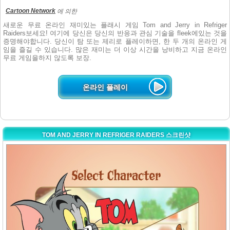
Cartoon Network
에 의한
새로운 무료 온라인 재미있는 플래시 게임 Tom and Jerry in Refriger
Raiders보세요! 여기에 당신은 당신의 반응과 관심 기술을 fleek에있는 것을
증명해야합니다. 당신이 탐 또는 제리로 플레이하면, 한 두 개의 온라인 게
임을 즐길 수 있습니다. 많은 재미는 더 이상 시간을 낭비하고 지금 온라인
무료 게임을하지 않도록 보장.
온라인 플레이
TOM AND JERRY IN REFRIGER RAIDERS 스크린샷