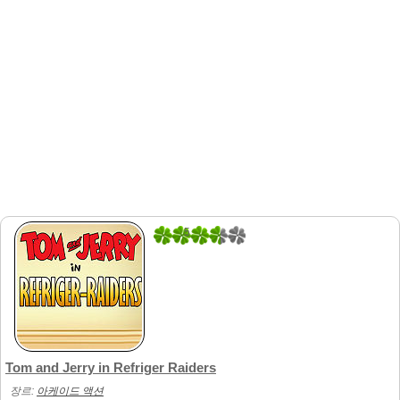
5
2
Tom and Jerry in Refriger Raiders
장르:
아케이드 액션