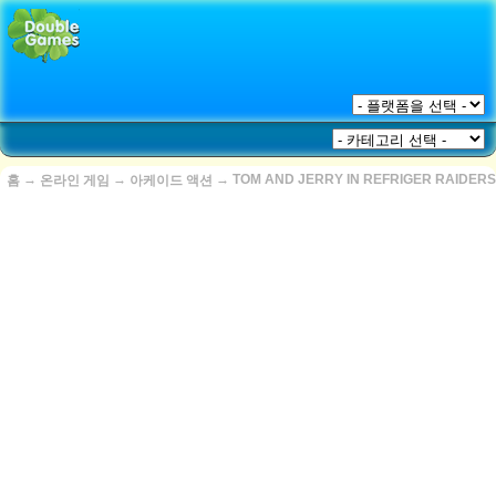
→
→
→
TOM AND JERRY IN REFRIGER RAIDERS
홈
온라인 게임
아케이드 액션