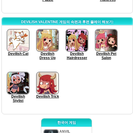
DEVILISH VALENTINE 게임의 속편과 후편 플레이 해보기:
Devilish Cat
Devilish
Devilish
Devilish Pet
Dress Up
Hairdresser
Salon
Devilish
Devilish Trick
Stylist
한국어 게임
ANVIL