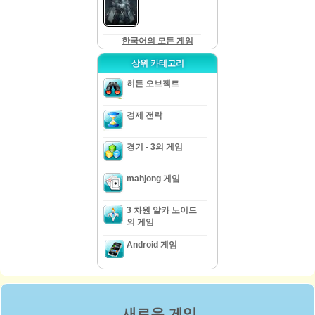
한국어의 모든 게임
상위 카테고리
히든 오브젝트
경제 전략
경기 - 3의 게임
mahjong 게임
3 차원 알카 노이드
의 게임
Android 게임
새로운 게임