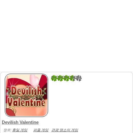
4.6666666666667
24
Devilish Valentine
장르:
휴일 게임
퍼즐 게임
관광 명소의 게임