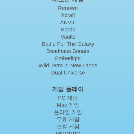
Renown
Xcraft
ANVIL
Kards
Vaults
Battle For The Galaxy
Deadhaus Sonata
Emberlight
Wild Terra 2: New Lands
Dual Universe
게임 플레이
PC 게임
Mac 게임
온라인 게임
무료 게임
스킬 게임
MMORPG