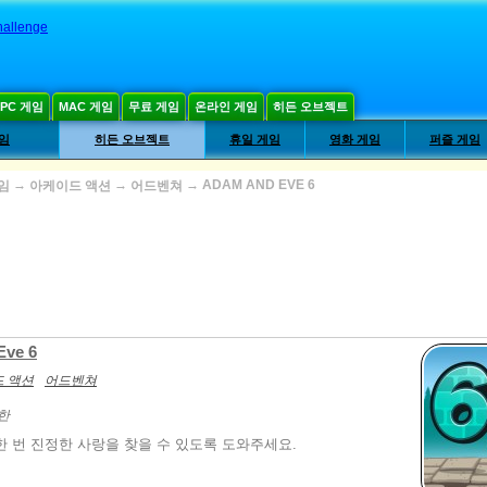
hallenge
PC 게임
MAC 게임
무료 게임
온라인 게임
히든 오브젝트
게임
히든 오브젝트
휴일 게임
영화 게임
퍼즐 게임
→
→
→
ADAM AND EVE 6
임
아케이드 액션
어드벤쳐
Eve 6
 액션
어드벤쳐
한
한 번 진정한 사랑을 찾을 수 있도록 도와주세요.