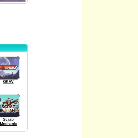
GRAV
Scrap
Mechanic