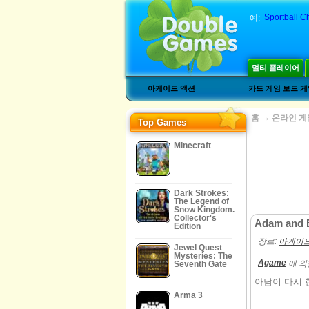
Sportball C
예:
멀티 플레이어
아케이드 액션
카드 게임 보드 
→
홈
온라인 게
Top Games
Minecraft
Dark Strokes:
The Legend of
Snow Kingdom.
Collector's
Adam and 
Edition
장르:
아케이드
Jewel Quest
Mysteries: The
Agame
에 의
Seventh Gate
아담이 다시 
Arma 3