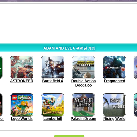
ADAM AND EVE 6 관련된 게임
ASTRONEER
Battlefield 4
Double Action
Fragmented
Boogaloo
or
Lego Worlds
Lumberhill
Paladin Dream
Rising World