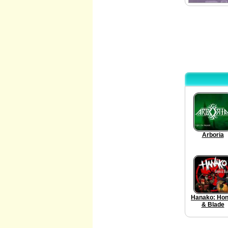
Arboria
Hanako: Hon
& Blade