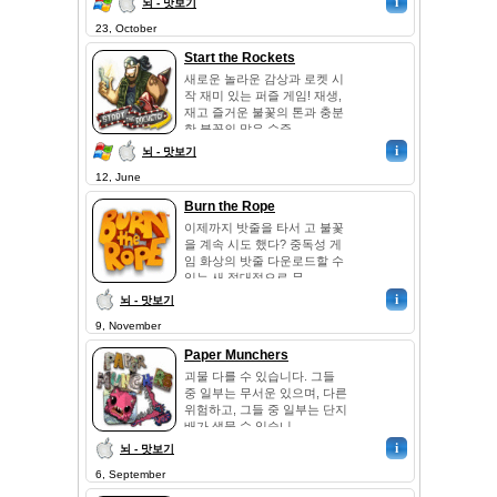
i
뇌 - 맛보기
23, October
Start the Rockets
새로운 놀라운 감상과 로켓 시
작 재미 있는 퍼즐 게임! 재생,
재고 즐거운 불꽃의 톤과 충분
한 불꽃의 많은 수준...
i
뇌 - 맛보기
12, June
Burn the Rope
이제까지 밧줄을 타서 고 불꽃
을 계속 시도 했다? 중독성 게
임 화상의 밧줄 다운로드할 수
있는 새 절대적으로 무...
i
뇌 - 맛보기
9, November
Paper Munchers
괴물 다를 수 있습니다. 그들
중 일부는 무서운 있으며, 다른
위험하고, 그들 중 일부는 단지
배가 생물 수 있습니...
i
뇌 - 맛보기
6, September