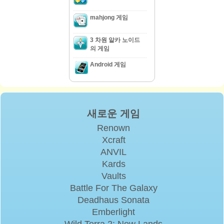
mahjong 게임
3 차원 알카 노이드
의 게임
Android 게임
새로운 게임
Renown
Xcraft
ANVIL
Kards
Vaults
Battle For The Galaxy
Deadhaus Sonata
Emberlight