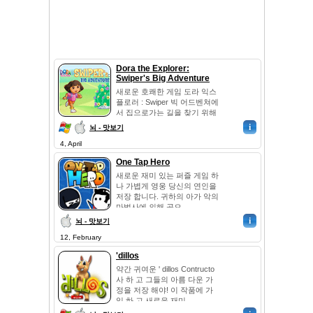
Dora the Explorer:
Swiper's Big Adventure
새로운 호쾌한 게임 도라 익스
플로러 : Swiper 빅 어드벤쳐에
서 집으로가는 길을 찾기 위해
작은 여우 도와주세요! 산, 호
i
뇌 - 맛보기
수를 통해, 산책 및 주요 영웅
4, April
Swiper과 도라와 끔찍한 숲과
가난한 여우 도움이됩니다. 예
One Tap Hero
를 들어, 장난감, 심지어 별과
박쥐와 ...
새로운 재미 있는 퍼즐 게임 하
나 가볍게 영웅 당신의 연인을
저장 합니다. 귀하의 아가 악의
마법사에 의해 곰으...
i
뇌 - 맛보기
12, February
'dillos
약간 귀여운 ' dillos Contructo
사 하 고 그들의 아름 다운 가
정을 저장 해야! 이 작품에 가
입 하 고 새로운 재미...