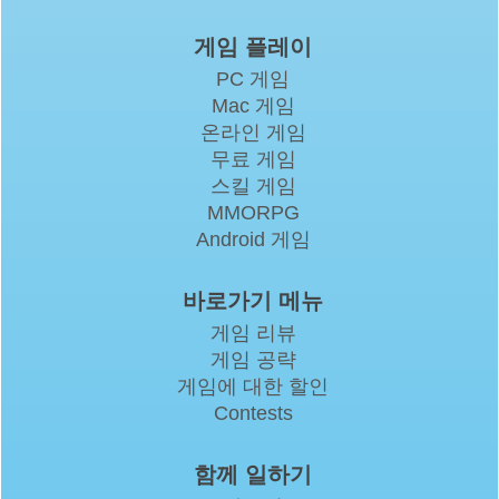
게임 플레이
PC 게임
Mac 게임
온라인 게임
무료 게임
스킬 게임
MMORPG
Android 게임
바로가기 메뉴
게임 리뷰
게임 공략
게임에 대한 할인
Contests
함께 일하기