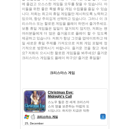
에 즐겁고 으스스한 게임들 모두를 찾을 수 있습니다. 아
이들을 위한 좋은 특별 휴일 게임 수집물을 즐길 수 있습
니다. 저희는 최고의 휴일 게임들만 제시하도록 노력하고
있으며, 항상 주의깊게 선택하고 있습니다. 그러니 이 크
리스마스 또는 할로윈 게임을 플레이 하면서 즐겨주세요.
보통 휴일 게임들은 일일이 열거되지 않지만, 저희는 팬
여러분들에게 더 많은 즐거움으로 플레이 할 수 있도록
제공하고 있습니다. 저희가 항상 그것을 업데이트하고 매
일 새로운 휴일 주제를 가져오므로 저희 게임 포털에 정
기적으로 방문하시기 바랍니다. 즐거운 것을 찾고 계세
요? 저희의 으시시한 할로윈 게임들을 봐주세요! 즐거운
크리스마스 게임들도 플레이 하구요! 즐거운 휴일들!
크리스마스 게임
Christmas Eve:
Midnight's Call
스노우 힐은 전 세계 크리스마
스의 영을 보존하는 마법의 도
시입니다. 하지만 지금은 악한
마...
i
크리스마스 게임
25, December