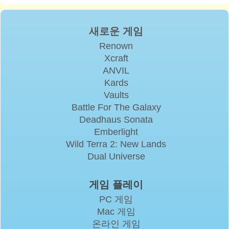
새로운 게임
Renown
Xcraft
ANVIL
Kards
Vaults
Battle For The Galaxy
Deadhaus Sonata
Emberlight
Wild Terra 2: New Lands
Dual Universe
게임 플레이
PC 게임
Mac 게임
온라인 게임