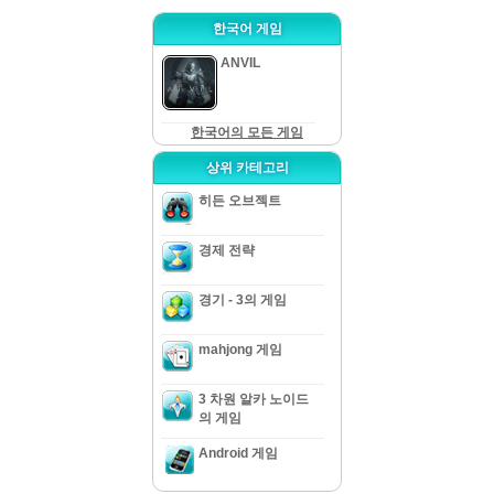
한국어 게임
ANVIL
한국어의 모든 게임
상위 카테고리
히든 오브젝트
경제 전략
경기 - 3의 게임
mahjong 게임
3 차원 알카 노이드
의 게임
Android 게임