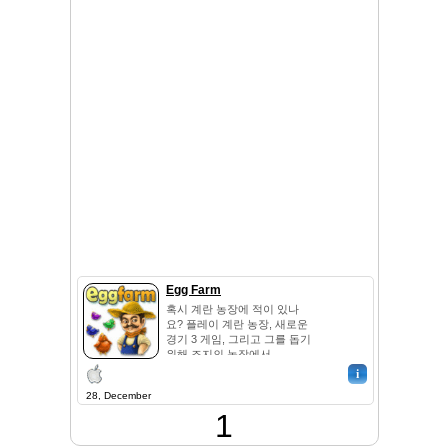
Egg Farm
혹시 계란 농장에 적이 있나
요? 플레이 계란 농장, 새로운
경기 3 게임, 그리고 그를 돕기
위해 조지의 농장에서 ...
i
28, December
1