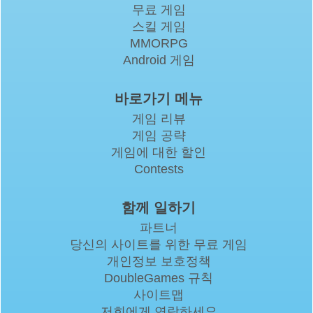
무료 게임
스킬 게임
MMORPG
Android 게임
바로가기 메뉴
게임 리뷰
게임 공략
게임에 대한 할인
Contests
함께 일하기
파트너
당신의 사이트를 위한 무료 게임
개인정보 보호정책
DoubleGames 규칙
사이트맵
저희에게 연락하세요