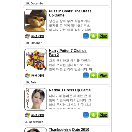
16, December
Puss in Boots: The Dress
Up Game
당신은 장화 부츠 착용하거나
모자를 본 적이 있나요? 부츠
의 재미있는 제목 장화 아래에
새...
i
_
Play
패션 게임
18, October
Harry Potter 7 Clothes
Part 2
그의 용감하고 용기를 자연과
해리 포터는 절대적으로 스타
일에 대한 감각이 없습니다. 마
법...
i
_
Play
패션 게임
19, July
Narnia 3 Dress Up Game
나니아의 놀라운 세계는 큰 위
험에 직면하여 다시입니다. 그
러나 루시는 자신의 친구 다시
이곳 평화를 가져올 수 ...
i
_
Play
패션 게임
3, December
Thanksgiving Date 2010