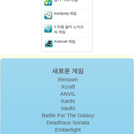
경기 - 3의 게임
mahjong 게임
3 차원 알카 노이드
의 게임
Android 게임
새로운 게임
Renown
Xcraft
ANVIL
Kards
Vaults
Battle For The Galaxy
Deadhaus Sonata
Emberlight