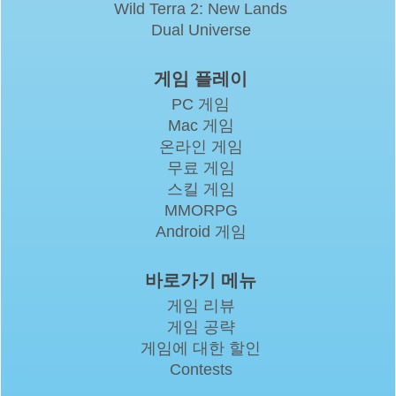
Wild Terra 2: New Lands
Dual Universe
게임 플레이
PC 게임
Mac 게임
온라인 게임
무료 게임
스킬 게임
MMORPG
Android 게임
바로가기 메뉴
게임 리뷰
게임 공략
게임에 대한 할인
Contests