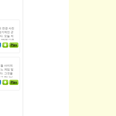
의 전경 사진
정기적인 군
. 오늘 저
왜냐하면 다음
 전 일본 천황
_
Play
만들어 모든
. 남...
고들 사이의
노 게임 및
다. 그것을
그리고 하나님
 얼마나 많은
_
Play
산 손실 및
? 얼...