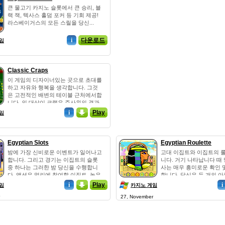
큰 물고기 카지노 슬롯에서 큰 승리, 블
랙 잭, 텍사스 홀덤 포커 등 기회 제공!
라스베이거스의 모든 스릴을 당신...
i
다운로드
임
Classic Craps
이 게임의 디자이너있는 곳으로 초대를
하고 자유와 행복을 생각합니다. 그것
은 고전적인 배변의 테이블 근처에서합
니다. 의 대상이 크랩은 주사위의 결과
를 예측합니다. 그들을 완전히 당신의
i
_
Play
임
승리에 따라 다릅니다. 이 중 하나를 배
변한다 테이블을 대부분의 흥미 진진한
...
Egyptian Slots
Egyptian Roulette
밤에 가장 신비로운 이벤트가 일어나고
고대 이집트와 이집트의 
합니다. 그리고 경기는 이집트의 슬롯
니다. 거기 나타납니다 때 
중 하나는 그러한 밤 당신을 수행합니
사는 매우 흥미로운 확인 및
다. 액션은 멀리에 참여할 이집트, 높은
합니다. 당신은 두 개의 
하늘을 어디에 끝없는 것으로 보인다
트의 소녀 만나 그들의 아
i
_
Play
i
임
카지노 게임
그리고 윙크이 당신의 밝은 별. 바로 앞
양의 그림자; 당신은 사원
27, November
에 나타납니다 슬롯 머신, 승리의...
조하십시오 룰렛. 의 세계로 