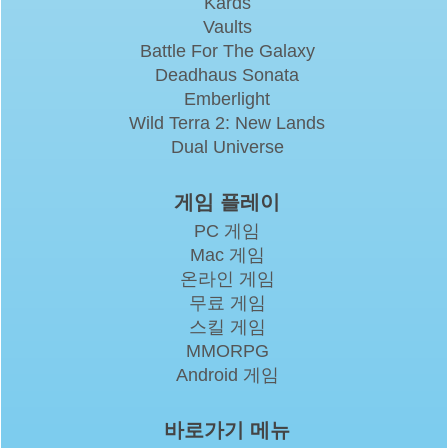
Kards
Vaults
Battle For The Galaxy
Deadhaus Sonata
Emberlight
Wild Terra 2: New Lands
Dual Universe
게임 플레이
PC 게임
Mac 게임
온라인 게임
무료 게임
스킬 게임
MMORPG
Android 게임
바로가기 메뉴