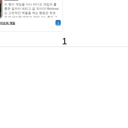
이 향수 게임을 다시 비디오 게임의 훌
륭한 일까지 데리고 갈 것이다! Brickout
는 고전적인 벽돌을 깨는 행동은 최초
의 일 당신을 데려가 것입니다. 좋은 그
래픽, 좋아하는 음악, 그리고 멋진 게임
i
노이드의 게임
플레이 확실히 당신을 기쁘게합니다.
당신은 고전적인 모드 또...
1