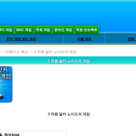
PC 게임
MAC 게임
무료 게임
온라인 게임
히든 오브젝트
카드 게임 보드 게임
퍼즐 게임
전략
→
→
아케이드 액션
3 차원 알카 노이드의 게임
3 차원 알카 노이드의 게임
3 차원 알카 노이드의 게임
Brickout