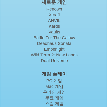
새로운 게임
Renown
Xcraft
ANVIL
Kards
Vaults
Battle For The Galaxy
Deadhaus Sonata
Emberlight
Wild Terra 2: New Lands
Dual Universe
게임 플레이
PC 게임
Mac 게임
온라인 게임
무료 게임
스킬 게임