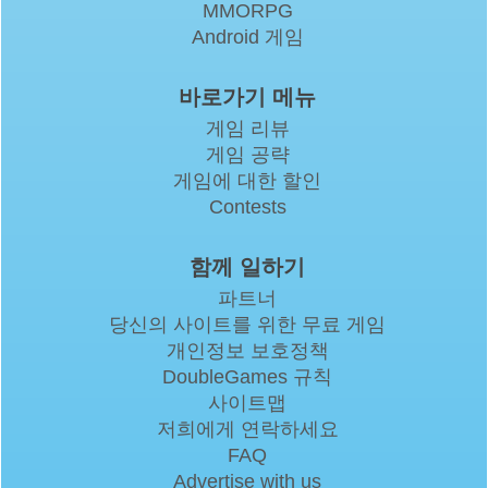
MMORPG
Android 게임
바로가기 메뉴
게임 리뷰
게임 공략
게임에 대한 할인
Contests
함께 일하기
파트너
당신의 사이트를 위한 무료 게임
개인정보 보호정책
DoubleGames 규칙
사이트맵
저희에게 연락하세요
FAQ
Advertise with us