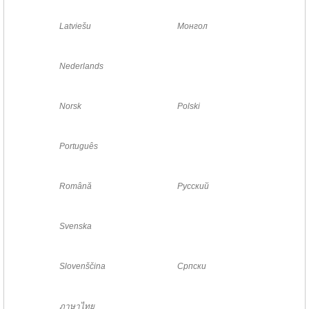
Latviešu
Монгол
Nederlands
Norsk
Polski
Português
Română
Русский
Svenska
Slovenščina
Српски
ภาษาไทย