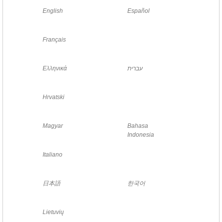
English
Español
Français
Ελληνικά
עברית
Hrvatski
Magyar
Bahasa
Indonesia
Italiano
日本語
한국어
Lietuvių