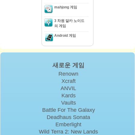
mahjong 게임
3 차원 알카 노이드
의 게임
Android 게임
새로운 게임
Renown
Xcraft
ANVIL
Kards
Vaults
Battle For The Galaxy
Deadhaus Sonata
Emberlight
Wild Terra 2: New Lands