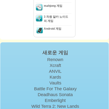
mahjong 게임
3 차원 알카 노이드
의 게임
Android 게임
새로운 게임
Renown
Xcraft
ANVIL
Kards
Vaults
Battle For The Galaxy
Deadhaus Sonata
Emberlight
Wild Terra 2: New Lands