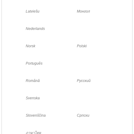
Latviešu
Монгол
Nederlands
Norsk
Polski
Português
Română
Русский
Svenska
Slovenščina
Српски
ภาษาไทย