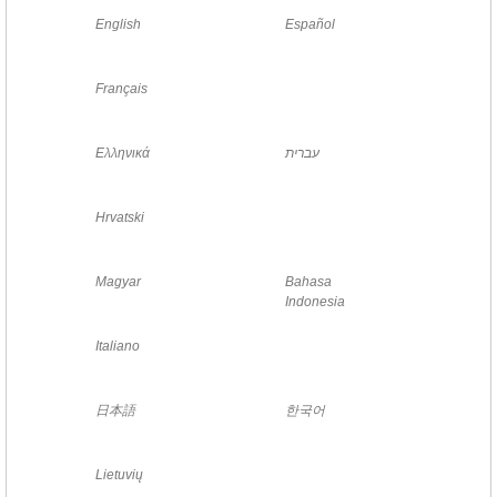
English
Español
Français
Ελληνικά
עברית
Hrvatski
Magyar
Bahasa
Indonesia
Italiano
日本語
한국어
Lietuvių