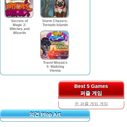
Secrets of
Storm Chasers:
Magic 2:
Tornado Islands
Witches and
Wizards
Travel Mosaics
5: Waltzing
Vienna
Best 5 Games
Best 5 Games
퍼즐 게임
퍼즐 게임
든 퍼즐 게임 게임
의견 Plop Art
의견 Plop Art