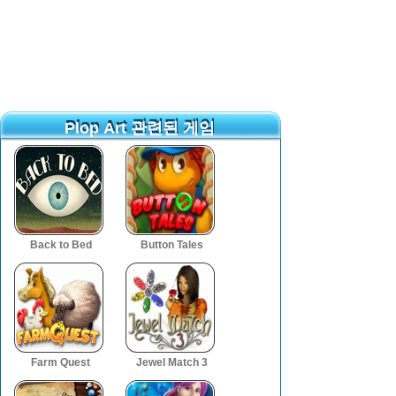
Plop Art 관련된 게임
Plop Art 관련된 게임
Back to Bed
Button Tales
Farm Quest
Jewel Match 3