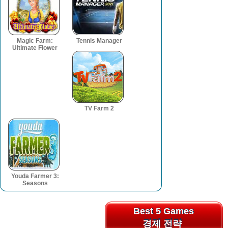
Magic Farm:
Tennis Manager
Ultimate Flower
TV Farm 2
Youda Farmer 3:
Seasons
Best 5 Games
Best 5 Games
경제 전략
경제 전략