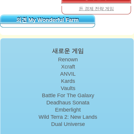
든 경제 전략 게임
의견 My Wonderful Farm
의견 My Wonderful Farm
새로운 게임
Renown
Xcraft
ANVIL
Kards
Vaults
Battle For The Galaxy
Deadhaus Sonata
Emberlight
Wild Terra 2: New Lands
Dual Universe