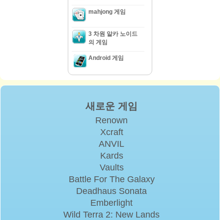
mahjong 게임
3 차원 알카 노이드
의 게임
Android 게임
새로운 게임
Renown
Xcraft
ANVIL
Kards
Vaults
Battle For The Galaxy
Deadhaus Sonata
Emberlight
Wild Terra 2: New Lands