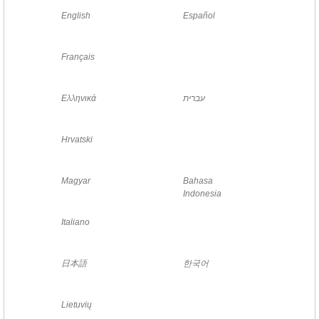
English
Español
Français
Ελληνικά
עברית
Hrvatski
Magyar
Bahasa
Indonesia
Italiano
日本語
한국어
Lietuvių