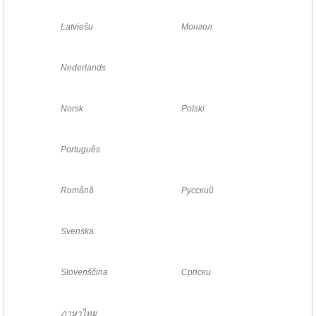
Latviešu
Монгол
Nederlands
Norsk
Polski
Português
Română
Русский
Svenska
Slovenščina
Српски
ภาษาไทย