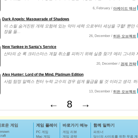
6, February /
아케이드 액션
Dark Angels: Masquerade of Shadows
이 스릴 숨겨진된 개체 모험에 있는 악마 세력 으로부터 세상을 구할! 뿐만 
장을 들...
26, December /
히든 오브젝트
New Yankee in Santa's Service
산타의 순 록 크리스마스 계절 취소를 피하기 위해 실종 찾기! 메리 그녀와 쟈 
20, December /
경제 전략
Alex Hunter: Lord of the Mind. Platinum Edition
사립 탐정 알렉스 헌터 누락 교수의 경우 쉽게 월급을 될 것 이라고 생각. 하지
13, December /
히든 오브젝트
←
8
→
새로운 게임
게임 플레이
바로가기 메뉴
함께 일하기
enown
PC 게임
게임 리뷰
파트너
raft
Mac 게임
게임 공략
당신의 사이트를 위한 무료 