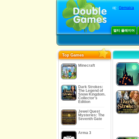
Gemaica
예:
멀티 플레이어
Top Games
Minecraft
Dark Strokes:
The Legend of
Snow Kingdom.
Collector's
Edition
Jewel Quest
Mysteries: The
Seventh Gate
Arma 3