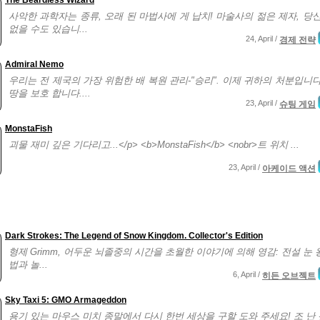
The Beardless Wizard
사악한 과학자는 종류, 오래 된 마법사에 게 납치! 마술사의 젊은 제자, 당신
없을 수도 있습니...
24, April /
경제 전략
Admiral Nemo
우리는 전 제국의 가장 위험한 배 복원 관리-"승리". 이제 귀하의 처분입니다
땅을 보호 합니다....
23, April /
슈팅 게임
MonstaFish
괴물 재미 깊은 기다리고...</p> <b>MonstaFish</b> <nobr>트 위치 ...
23, April /
아케이드 액션
Dark Strokes: The Legend of Snow Kingdom. Collector's Edition
형제 Grimm, 어두운 뇌졸중의 시간을 초월한 이야기에 의해 영감: 전설 눈 
법과 놀...
6, April /
히든 오브젝트
Sky Taxi 5: GMO Armageddon
용기 있는 마우스 미치 종말에서 다시 한번 세상을 구할 도와 주세요! 조 난 신