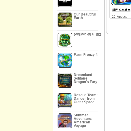
히든 오브젝트
Our Beautiful
26, August
Earth
몬테쥬마의 비밀2
Farm Frenzy 4
Dreamland
Solitaire:
Dragon's Fury
Rescue Team:
Danger from
Outer Space!
Summer
Adventure:
American
Voyage