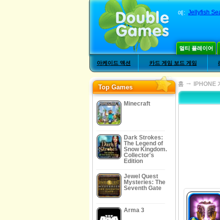
Jellyfish S
예:
멀티 플레이어
아케이드 액션
카드 게임 보드 게임
→
홈
IPHONE
Top Games
Minecraft
Dark Strokes:
The Legend of
Snow Kingdom.
Collector's
Edition
Jewel Quest
Mysteries: The
Seventh Gate
Arma 3