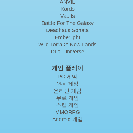
ANVIL
Kards
Vaults
Battle For The Galaxy
Deadhaus Sonata
Emberlight
Wild Terra 2: New Lands
Dual Universe
게임 플레이
PC 게임
Mac 게임
온라인 게임
무료 게임
스킬 게임
MMORPG
Android 게임