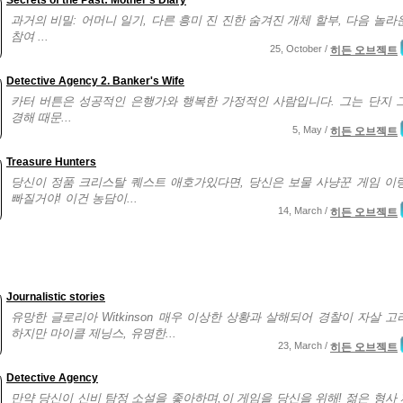
Secrets of the Past: Mother's Diary
과거의 비밀: 어머니 일기, 다른 흥미 진 진한 숨겨진 개체 할부, 다음 놀라
참여 ...
25, October /
히든 오브젝트
Detective Agency 2. Banker's Wife
카터 버튼은 성공적인 은행가와 행복한 가정적인 사람입니다. 그는 단지 
경해 때문...
5, May /
히든 오브젝트
Treasure Hunters
당신이 정품 크리스탈 퀘스트 애호가있다면, 당신은 보물 사냥꾼 게임 이
빠질거야! 이건 농담이...
14, March /
히든 오브젝트
Journalistic stories
유망한 글로리아 Witkinson 매우 이상한 상황과 살해되어 경찰이 자살 고
하지만 마이클 제닝스, 유명한...
23, March /
히든 오브젝트
Detective Agency
만약 당신이 신비 탐정 소설을 좋아하며,이 게임을 당신을 위해! 젊은 형사