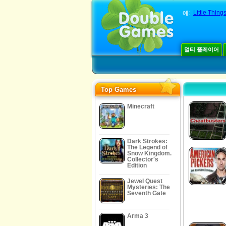
Little Thing
예:
멀티 플레이어
Top Games
Minecraft
Dark Strokes:
The Legend of
Snow Kingdom.
Collector's
Edition
Jewel Quest
Mysteries: The
Seventh Gate
Arma 3