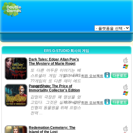
ERS G-STUDIO 회사의 게임
Dark Tales: Edgar Allan Poe's
The Mystery of Marie Roget
또 다른 어두운 이야기는 베
스트셀러 게임 개발자 ERS
21, March /
다운로드
히든 오브젝트
??게임의 또 다른 재미 에드
PuppetShow: The Price of
가 앨런 포...
Immortality Collector's Edition
감정의 극장은 꽤 명성을 얻
고있다. 그것은 실제와 같은
20, March /
다운로드
히든 오브젝트
인형의 동물원을 위해 프랑스
전역 ...
Redemption Cemetery: The
Island of the Lost