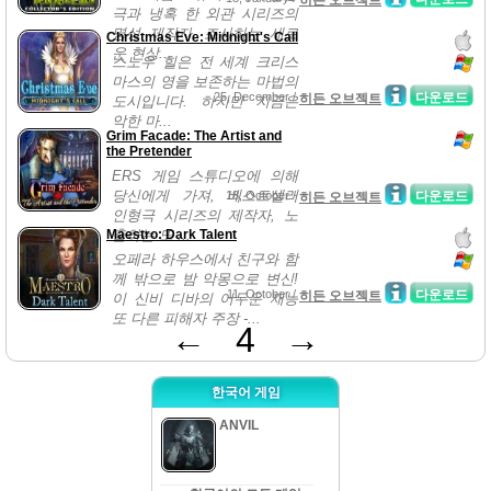
히든 오브젝트
극과 냉혹 한 외관 시리즈의
명성 제작자, 조사하는 새로
Christmas Eve: Midnight's Call
운 현상...
스노우 힐은 전 세계 크리스
마스의 영을 보존하는 마법의
25, December /
다운로드
히든 오브젝트
도시입니다. 하지만 지금은
악한 마...
Grim Facade: The Artist and
the Pretender
ERS 게임 스튜디오에 의해
당신에게 가져, 베스트셀러
18, October /
다운로드
히든 오브젝트
인형극 시리즈의 제작자, 노
Maestro: Dark Talent
출하는 또 ...
오페라 하우스에서 친구와 함
께 밖으로 밤 악몽으로 변신!
11, October /
다운로드
히든 오브젝트
이 신비 디바의 어두운 재능
또 다른 피해자 주장 -...
←
4
→
한국어 게임
ANVIL