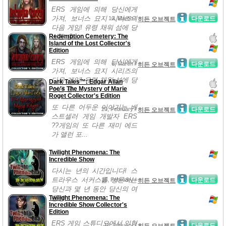
ERS 게임에 의해 당신에게
가져, 보너스 묘지 시리즈의
10, March /
다운로드
히든 오브젝트
다음 게임! 유령 채워 섬에 당
Redemption Cemetery: The
신은 충...
Island of the Lost Collector's
Edition
ERS 게임에 의해 당신에게
6, March /
다운로드
히든 오브젝트
가져, 보너스 묘지 시리즈의
다음 게임! 유령 채워 섬에 당
Dark Tales™: Edgar Allan
Poe's The Mystery of Marie
신은 충...
Roget Collector's Edition
또 다른 어두운 이야기는 베
20, February /
다운로드
히든 오브젝트
스트셀러 게임 개발자 ERS
??게임의 또 다른 재미 에드
가 앨런 포...
Twilight Phenomena: The
Incredible Show
다시는 년의 시간입니다! 스
트라우스 서커스를 방문하는
16, February /
다운로드
히든 오브젝트
당신과 몇 년 동안 당신의 여
Twilight Phenomena: The
동생, ...
Incredible Show Collector's
Edition
ERS 게임 스튜디오에서 인형
18, January /
다운로드