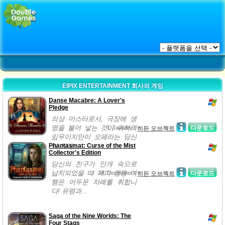
EIPIX ENTERTAINMENT 회사의 게임
Danse Macabre: A Lover's
Pledge
의상 마스터로서, 극장에 생
명을 불어 넣는 것이 귀하의
1, January /
다운로드
히든 오브젝트
임무이지만이 오페라는 당신
Phantasmat: Curse of the Mist
이 기대...
Collector's Edition
당신의 친구가 안개 속으로
납치되었을 때 재미 캠핑 여
24, December /
다운로드
히든 오브젝트
행은 어두운 차례를 취합니
다! 유령과...
Saga of the Nine Worlds: The
Four Stags