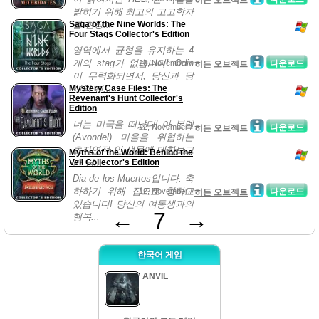
히든 오브젝트
밝히기 위해 최고의 고고학자
Saga of the Nine Worlds: The
를 현장...
Four Stags Collector's Edition
영역에서 균형을 유지하는 4
개의 stag가 없습니다! Odin
26, November /
다운로드
히든 오브젝트
이 무력화되면서, 당신과 당
Mystery Case Files: The
신의 친...
Revenant's Hunt Collector's
Edition
너는 미국을 떠났다! 아 본델
22, November /
다운로드
히든 오브젝트
(Avondel) 마을을 위협하는
초자연적 인 생물에 대한보고
Myths of the World: Behind the
Veil Collector's Edition
가 당...
Dia de los Muertos입니다. 축
하하기 위해 집으로 향하고
12, November /
다운로드
히든 오브젝트
있습니다! 당신의 여동생과의
←
7
→
행복...
한국어 게임
ANVIL