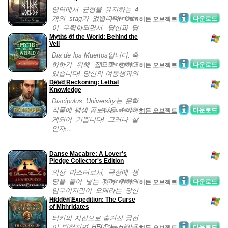
영역에서 균형을 유지하는 4
개의 stag가 없습니다! Odin
18, December /
다운로드
히든 오브젝트
이 무력화되면서, 당신과 당
Myths of the World: Behind the
신의 친...
Veil
Dia de los Muertos입니다. 축
하하기 위해 집으로 향하고
11, December /
다운로드
히든 오브젝트
있습니다! 당신의 여동생과의
Dead Reckoning: Lethal
행복...
Knowledge
Discipulus University는 문학
작품에 평생 공로상을 수여하
4, December /
다운로드
히든 오브젝트
게되어 기쁩니다! 그러나 살
인자...
Danse Macabre: A Lover's
Pledge Collector's Edition
의상 마스터로서, 극장에 생
명을 불어 넣는 것이 귀하의
3, December /
다운로드
히든 오브젝트
임무이지만이 오페라는 당신
Hidden Expedition: The Curse
이 기대...
of Mithridates
터키의 지진으로 숨겨진 궁전
이 밝혀지면 HELP는 비밀을
27, November /
다운로드