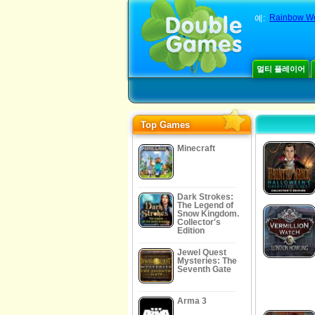
Rainbow W
예:
멀티 플레이어
Top Games
Minecraft
Dark Strokes:
The Legend of
Snow Kingdom.
Collector's
Edition
Jewel Quest
Mysteries: The
Seventh Gate
Arma 3