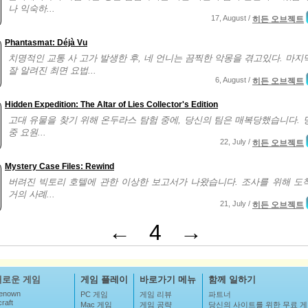
나 익숙하...
17, August /
히든 오브젝트
Phantasmat: Déjà Vu
치명적인 교통 사 고가 발생한 후, 네 언니는 끔찍한 악몽을 겪고있다. 마지
잘 알려진 최면 요법...
6, August /
히든 오브젝트
Hidden Expedition: The Altar of Lies Collector's Edition
고대 유물을 찾기 위해 온두라스 탐험 중에, 당신의 팀은 매복당했습니다. 
중 요원...
22, July /
히든 오브젝트
Mystery Case Files: Rewind
버려진 빅토리 호텔에 관한 이상한 보고서가 나왔습니다. 조사를 위해 도
거의 사례...
21, July /
히든 오브젝트
←
4
→
새로운 게임
게임 플레이
바로가기 메뉴
함께 일하기
enown
PC 게임
게임 리뷰
파트너
raft
Mac 게임
게임 공략
당신의 사이트를 위한 무료 