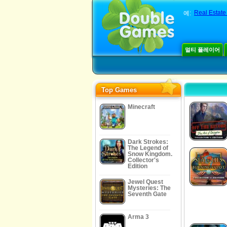
Real Estate
예:
멀티 플레이어
Top Games
Minecraft
Dark Strokes:
The Legend of
Snow Kingdom.
Collector's
Edition
Jewel Quest
Mysteries: The
Seventh Gate
Arma 3