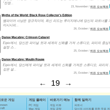
"진정...
23, November /
히든 오브젝트
Myths of the World: Black Rose Collector's Edition
뱀파이어 사냥은 정규직이며, 최신 리드는 루이지애나에 당신의 파트너를 
미시시피...
26, October /
히든 오브젝트
Danse Macabre: Crimson Cabaret
Eipix에서, 당신은 파이널 컷과 세계의 신화를 가져 스튜디오, 파리의 중심
설정 스...
25, October /
히든 오브젝트
Danse Macabre: Moulin Rouge
Eipix에서, 당신에게 파이널 컷과 세계의 신화를 가져온 스튜디오, 파리의
깊은 설...
25, October /
히든 오브젝트
←
19
→
새로운 게임
게임 플레이
바로가기 메뉴
함께 일하기
enown
PC 게임
게임 리뷰
파트너
raft
Mac 게임
게임 공략
당신의 사이트를 위한 무료 