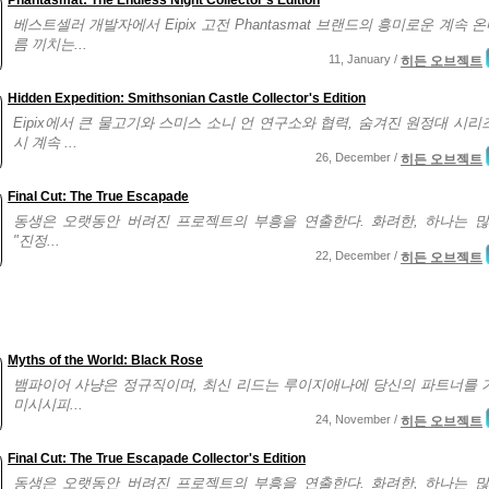
Phantasmat: The Endless Night Collector's Edition
베스트셀러 개발자에서 Eipix 고전 Phantasmat 브랜드의 흥미로운 계속 온
름 끼치는...
11, January /
히든 오브젝트
Hidden Expedition: Smithsonian Castle Collector's Edition
Eipix에서 큰 물고기와 스미스 소니 언 연구소와 협력, 숨겨진 원정대 시리
시 계속 ...
26, December /
히든 오브젝트
Final Cut: The True Escapade
동생은 오랫동안 버려진 프로젝트의 부흥을 연출한다. 화려한, 하나는 많
"진정...
22, December /
히든 오브젝트
Myths of the World: Black Rose
뱀파이어 사냥은 정규직이며, 최신 리드는 루이지애나에 당신의 파트너를 
미시시피...
24, November /
히든 오브젝트
Final Cut: The True Escapade Collector's Edition
동생은 오랫동안 버려진 프로젝트의 부흥을 연출한다. 화려한, 하나는 많