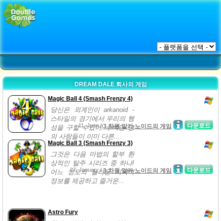
DREAM DALE 회사의 게임
Magic Ball 4 (Smash Frenzy 4)
당신은 외계인이 arkanoid -
스타일의 경기에서 우리의 행
11, June /
다운로드
3 차원 알카 노이드의 게임
성을 구할 수있어! 수백만 명
의 사람들이 이미 다른...
Magic Ball 3 (Smash Frenzy 3)
그것은 다음 마법의 할부 환
상적인 탈주 시리즈 중 하나!
27, January /
다운로드
3 차원 알카 노이드의 게임
어느 정도의 놀라운 시각적
정보를 제공하고 즐거운...
Astro Fury