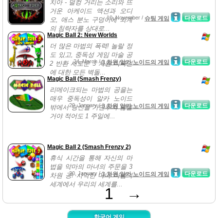
치아 - 덜컹 거리는 소리와 뜨
거운 아케이드 액션과 오디
10, November /
다운로드
슈팅 게임
오, 애스 분노 구덩이에 외계
의 침략자를 상대로...
Magic Ball 2: New Worlds
더 많은 마법의 폭력! 놀랄 정
도 있고, 중독성 게임 마술 공
24, March /
다운로드
3 차원 알카 노이드의 게임
2 반환 새로운 3 차원 디자인
에 대한 모든 벽돌...
Magic Ball (Smash Frenzy)
리메이크되는 마법의 공을는
매우 중독성이 알카 노이드
20, January /
다운로드
3 차원 알카 노이드의 게임
밖에서 당신을 가만두지 않을
거야 적어도 1 주일에...
Magic Ball 2 (Smash Frenzy 2)
휴식 시간을 통해 자신의 마
법을 악마의 마녀의 주문을 3
20, January /
다운로드
3 차원 알카 노이드의 게임
차원 공! 사악한 마녀 마법의
세계에서 우리의 세계를...
1
→
한국어 게임